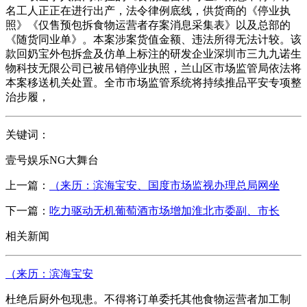
名工人正正在进行出产，法令律例底线，供货商的《停业执
照》《仅售预包拆食物运营者存案消息采集表》以及总部的
《随货同业单》。本案涉案货值金额、违法所得无法计较。该
款回奶宝外包拆盒及仿单上标注的研发企业深圳市三九九诺生
物科技无限公司已被吊销停业执照，兰山区市场监管局依法将
本案移送机关处置。全市市场监管系统将持续推品平安专项整
治步履，
关键词：
壹号娱乐NG大舞台
上一篇：
（来历：滨海宝安、国度市场监视办理总局网坐
下一篇：
吃力驱动无机葡萄酒市场增加淮北市委副、市长
相关新闻
（来历：滨海宝安
杜绝后厨外包现患。不得将订单委托其他食物运营者加工制