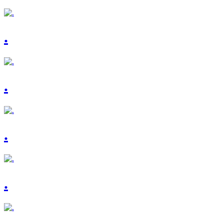
.
.
.
.