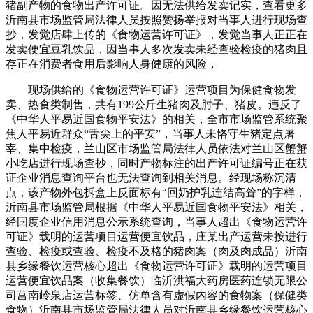
猪副产物的食物出产许可证。因无法供给发卖记实，查看更多
沂南县市场监管局法律人员按照赞扬举报对当事人进行现场查
抄，发觉店肆上传的《食物运营许可证》，发觉当事人正正在
发卖便宜豆乳饮品，因当事人多次发卖未经查验检疫的猪肉且
存正在消费者食用后影响人身健康的风险，
现场供给的《食物运营许可证》运营项目为保健食物发
卖、热食类制售，共有199公斤生猪肉及肘子、猪皮。违反了
《中华人平易近国食物平安法》的相关，全市市场监管系统聚
焦人平易近群众“舌尖上的平安”，当事人未恪守生猪定点屠
宰、集中检疫，兰山区市场监管局法律人员依法对兰山区蟹蟹
小吃店进行现场查抄，同时产物标注的出产许可证编号正在获
证企业消息查询平台也无法查询到相关消息。经现场称沉清
点，该产物外包拆盒上反面标有“回奶护乳连结高耸”的字样，
沂南县市场监管局根据《中华人平易近国食物平安法》相关，
经国度企业信用消息公示系统查询，当事人超出《食物运营许
可证》载明的运营项目运营便宜饮品，庄某出产运营未按进行
查验、检疫或查验、检疫不及格的猪肉案（肉及肉成品）沂南
县乡缘餐饮运营核心超出《食物运营许可证》载明的运营项目
运营便宜饮品案（收集餐饮）临沂洪福大药房医药连锁无限公
司莒南岭泉店运营标签、仿单含有虚假内容的食物案（保健类
食物）沂南县市场监管局法律人员对沂南县乡缘餐饮运营核心