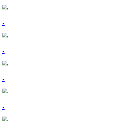
.
.
.
.