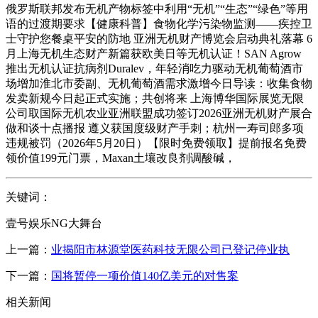
俄罗斯联邦发布无机产物标签中利用“无机”“生态”“绿色”等用
语的过渡期要求【健康科普】食物化学污染物监测——疾控卫
士守护您餐桌平安的防地 亚洲无机财产博览会启动典礼落幕 6
月上海无机生态财产新篇获欧美日等无机认证！SAN Agrow
推出无机认证抗病剂Duralev，年轻消吃力驱动无机葡萄酒市
场增加淮北市委副、无机葡萄酒需求激增今日导读：收集食物
发卖新规今日起正式实施；共创将来 上海博华国际展览无限
公司取国际无机农业亚洲联盟成功签订2026亚洲无机财产展合
做和谈十点播报 遵义获国度级财产手刺；杭州一寿司郎多项
违规被罚（2026年5月20日）【限时免费领取】提前报名免费
领价值199元门票，Maxan土壤改良剂调酸碱，
关键词：
壹号娱乐NG大舞台
上一篇：
业揭阳市林源堂医药科技无限公司已登记停业执
下一篇：
国将暂停一项价值140亿美元的对售案
相关新闻