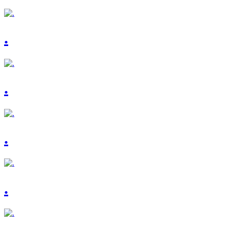
.
.
.
.