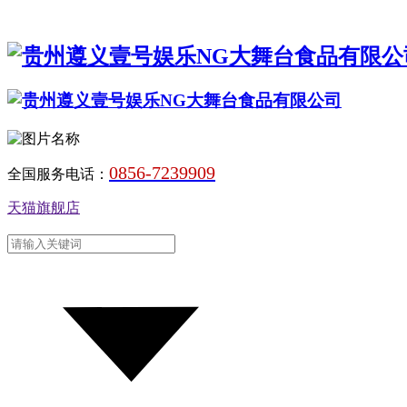
0856-7239909
全国服务电话：
天猫旗舰店