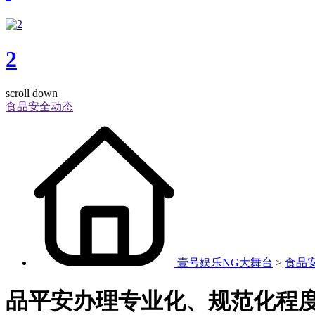
2
scroll down
食品安全动态
壹号娱乐NG大舞台
>
食品
品平安办理专业化、规范化程