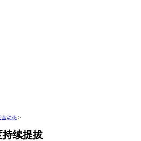
安全动态
>
度持续提拔