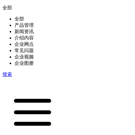
全部
全部
产品管理
新闻资讯
介绍内容
企业网点
常见问题
企业视频
企业图册
搜索