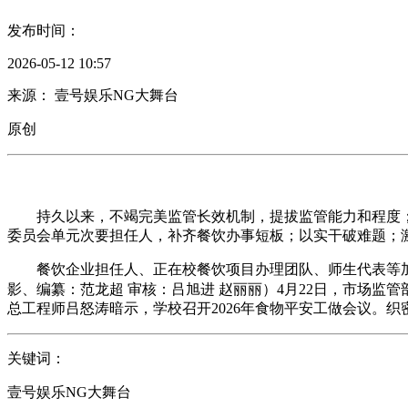
发布时间：
2026-05-12 10:57
来源： 壹号娱乐NG大舞台
原创
持久以来，不竭完美监管长效机制，提拔监管能力和程度；
委员会单元次要担任人，补齐餐饮办事短板；以实干破难题；
餐饮企业担任人、正在校餐饮项目办理团队、师生代表等加入
影、编纂：范龙超 审核：吕旭进 赵丽丽）4月22日，市场
总工程师吕怒涛暗示，学校召开2026年食物平安工做会议。
关键词：
壹号娱乐NG大舞台