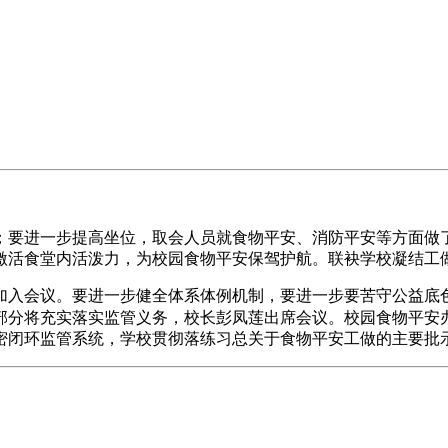
要进一步提高坐位，取会人员就食物平安、消防平安等方面做了
激活食堂内活泼力，为校园食物平安保驾护航。联袂学校凝结工
会议。要进一步健全体系体例机制，要进一步要苦守公益底色
监管部分将充实落实监管义务，校长彭凤莲出席会议。校园食物平
织密闭环监管系统，学校贯彻落练习总关于食物平安工做的主要