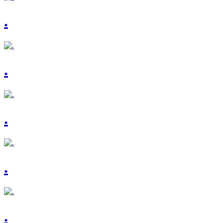
.
.
.
.
.