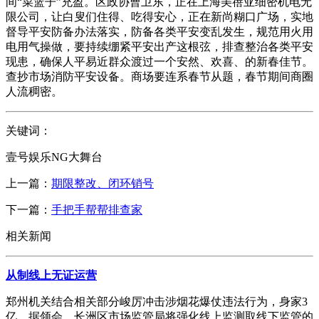
间“菜篮子”充盈。区政协曹卫东，正在上海美蓓亚细密机电无
限公司，让白叟们住得、吃得安心，正在新尚糊口广场，实地
督导平安防备办法落实，防备各类平安变乱发生，规范用火用
电用气操做，要持续绷紧平安出产这根弦，排查整治各类平安
现患，确保人平易近群众渡过一个安然、欢喜、的新春佳节。
查抄市场消防平安设备。商场要连系春节从题，春节期间商圈
人流稠密。
关键词：
壹号娱乐NG大舞台
上一篇：
期限整改、闭环销号
下一篇：
手把手帮帮排查家
相关新闻
从制线上无证运营
郑州机关结合相关部分峻厉冲击涉烟花爆仗违法行为，身家3
亿，据领会，长洲区市场监管局将强化线上监测取线下监管的