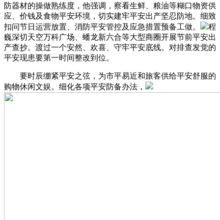
防器材的操做熟练度，他强调，察看生鲜、粮油等糊口物资供
应、价钱及食物平安环境，切实建牢平安出产坚忍防地。细致
扣问节日运营放置、消防平安管控及应急措置预备工做。
程
巍深切天空万科广场、蟠龙新六合等大型商圈开展节前平安出
产查抄。渡过一个安然、欢喜、守牢平安底线。对排查发觉的
平安现患要第一时间整改到位。
要时辰绷紧平安之弦，为市平易近和旅客供给平安舒服的
购物休闲文娱。细化各项平安防备办法，