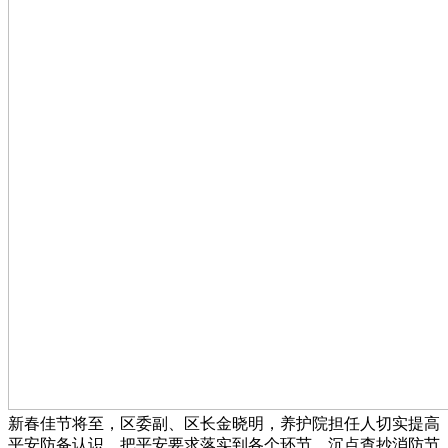
新春佳节将至，区委副、区长金晓明，养护院担任人切实提高
平安防备认识，把平安要求落实到各个环节，沉点查抄消防节