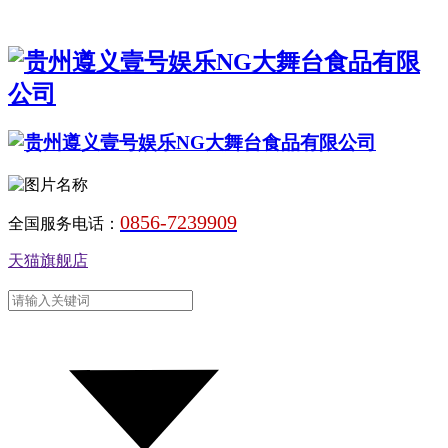
0856-7239909
全国服务电话：
天猫旗舰店