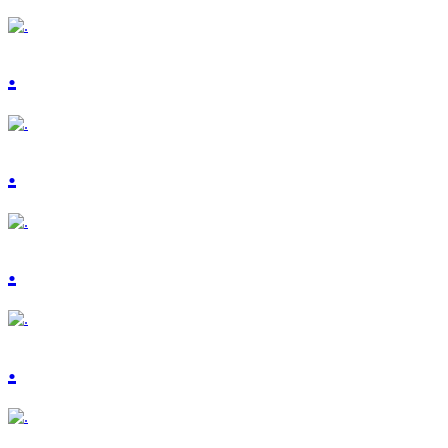
.
.
.
.