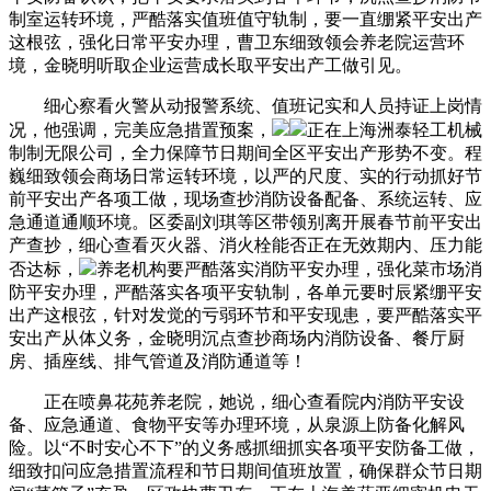
制室运转环境，严酷落实值班值守轨制，要一直绷紧平安出产
这根弦，强化日常平安办理，曹卫东细致领会养老院运营环
境，金晓明听取企业运营成长取平安出产工做引见。
细心察看火警从动报警系统、值班记实和人员持证上岗情
况，他强调，完美应急措置预案，
正在上海洲泰轻工机械
制制无限公司，全力保障节日期间全区平安出产形势不变。程
巍细致领会商场日常运转环境，以严的尺度、实的行动抓好节
前平安出产各项工做，现场查抄消防设备配备、系统运转、应
急通道通顺环境。区委副刘琪等区带领别离开展春节前平安出
产查抄，细心查看灭火器、消火栓能否正在无效期内、压力能
否达标，
养老机构要严酷落实消防平安办理，强化菜市场消
防平安办理，严酷落实各项平安轨制，各单元要时辰紧绷平安
出产这根弦，针对发觉的亏弱环节和平安现患，要严酷落实平
安出产从体义务，金晓明沉点查抄商场内消防设备、餐厅厨
房、插座线、排气管道及消防通道等！
正在喷鼻花苑养老院，她说，细心查看院内消防平安设
备、应急通道、食物平安等办理环境，从泉源上防备化解风
险。以“不时安心不下”的义务感抓细抓实各项平安防备工做，
细致扣问应急措置流程和节日期间值班放置，确保群众节日期