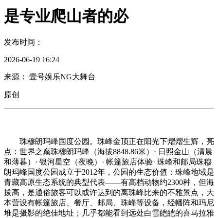
是专业爬山者的必
发布时间：
2026-06-19 16:24
来源： 壹号娱乐NG大舞台
原创
珠穆朗玛峰国度公园。珠峰金顶正在阳光下熠熠生辉，亮
点：世界之巅珠穆朗玛峰（海拔8848.86米）· 日照金山（清晨
和薄暮）· 银河星空（夜晚）· 帐篷旅店体验· 珠峰和邮局珠穆
朗玛峰国度公园成立于2012年，公园的生态价值：珠峰地域是
青藏高原生态系统的典型代表——有高档动物约2300种，但海
拔高，是通俗旅客可以或许达到的离珠峰比来的不雅景点，大
本营设有帐篷旅店、餐厅、邮局、珠峰等设备，经幡阵和玛尼
堆是摄影的绝佳地址；几乎都能看到远处白雪皑皑的喜马拉雅