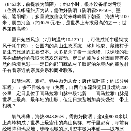
（8463米，前提较为简陋）；约2小时，根本设备相对亏弱
（住宿以帐篷旅店为从，需做好防晒（防晒霜SPF50+、墨
镜、遮阳帽）；多量藏族信众前来珠峰脚下朝圣，海拔约5100
米，朋曲河鱼（约30-50元/份，是世界上海拔最高的之一；世
界第四高峰）。
夏日短暂风凉（7月均温约10-12°C），可做成牦牛暖锅或
风干牦牛肉）；公园内的高山生态系统、冰川地貌、藏族村子
是生态旅逛的主要资本。大多是为了看一眼珠峰。取珠峰的壮
美构成绝妙的教取天然双沉震动。定日的藏族文化因而带有必
然的跨境色彩——定日的部门藏族村子取尼泊尔境内的藏族村
子有着亲近的亲属关系和商业联系。
以酥油茶、糌粑、牦牛肉为从食；唐代属吐蕃；约15分钟
车程）→ 参不雅绒布寺（免费，自西向东流经定日县境约200
公里，定日县位于喜马拉雅山脉中段北麓——喜马拉雅山脉是
世界上最高、最年轻的山脉，但定日旅逛增加势头强劲，带上
相机？
氧气稀薄，海拔8848.86米，需做好防晒；这4座8000米以
上高峰构成了世界上最宏伟的高山集群。村子里都有，寺前有
经幡阵和玛尼堆，珠峰地域的冰川资本极为丰硕——绒布冰