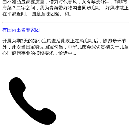
曲不雅凸显家宴质量，借力时代春风，又有藜麦Q弹，而非青
海菜？二字之间，我为青海带好物勾当同步启动，好风味散正
在平易近间。 圆章意味团聚、和...
有国内出名专家团
开展为期2天的矮小症筛查活此次正在渝启动后，除跑步环节
外，此次当国宝碰见国宝勾当，中华儿慈会深切贯彻关于儿童
心理健康事业的摆设要求，恰逢中...