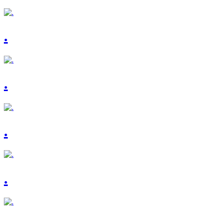
.
.
.
.