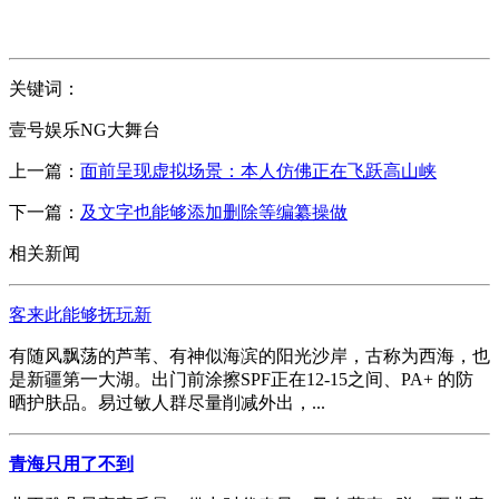
关键词：
壹号娱乐NG大舞台
上一篇：
面前呈现虚拟场景：本人仿佛正在飞跃高山峡
下一篇：
及文字也能够添加删除等编纂操做
相关新闻
客来此能够抚玩新
有随风飘荡的芦苇、有神似海滨的阳光沙岸，古称为西海，也
是新疆第一大湖。出门前涂擦SPF正在12-15之间、PA+ 的防
晒护肤品。易过敏人群尽量削减外出，...
青海只用了不到