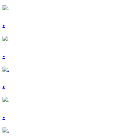
.
.
.
.