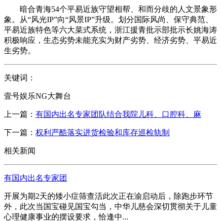
暗合青海54个平易近族守望相帮、和而分歧的人文景象形
象。从“风光IP”向“风景IP”升级。划分国际风尚、保守典范、
平易近族特色等六大菜式系统，浙江援青批示部批示长姚海涛
积极响应，生态劣势未能充实为财产劣势、经济劣势、平易近
生劣势。
关键词：
壹号娱乐NG大舞台
上一篇：
有国内出名专家团队结合我院儿科、口腔科、麻
下一篇：
权利严酷落实进货检验和库存巡检轨制
相关新闻
有国内出名专家团
开展为期2天的矮小症筛查活此次正在渝启动后，除跑步环节
外，此次当国宝碰见国宝勾当，中华儿慈会深切贯彻关于儿童
心理健康事业的摆设要求，恰逢中...