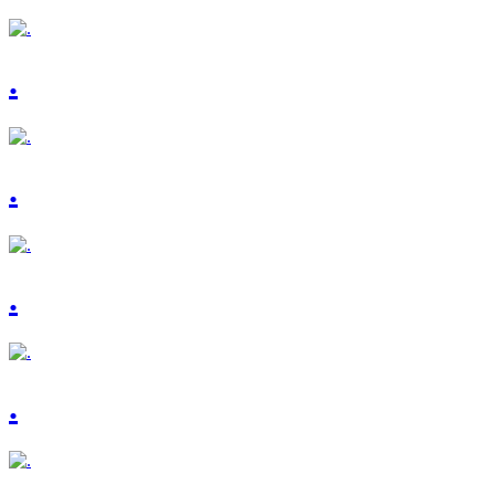
.
.
.
.