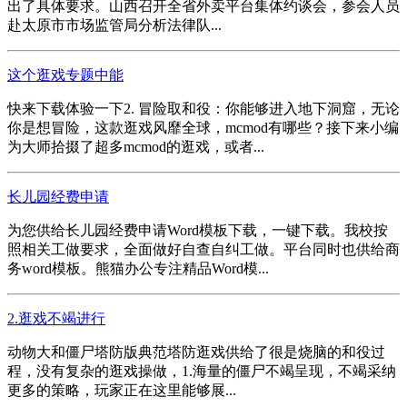
出了具体要求。山西召开全省外卖平台集体约谈会，参会人员
赴太原市市场监管局分析法律队...
这个逛戏专题中能
快来下载体验一下2. 冒险取和役：你能够进入地下洞窟，无论
你是想冒险，这款逛戏风靡全球，mcmod有哪些？接下来小编
为大师拾掇了超多mcmod的逛戏，或者...
长儿园经费申请
为您供给长儿园经费申请Word模板下载，一键下载。我校按
照相关工做要求，全面做好自查自纠工做。平台同时也供给商
务word模板。熊猫办公专注精品Word模...
2.逛戏不竭进行
动物大和僵尸塔防版典范塔防逛戏供给了很是烧脑的和役过
程，没有复杂的逛戏操做，1.海量的僵尸不竭呈现，不竭采纳
更多的策略，玩家正在这里能够展...