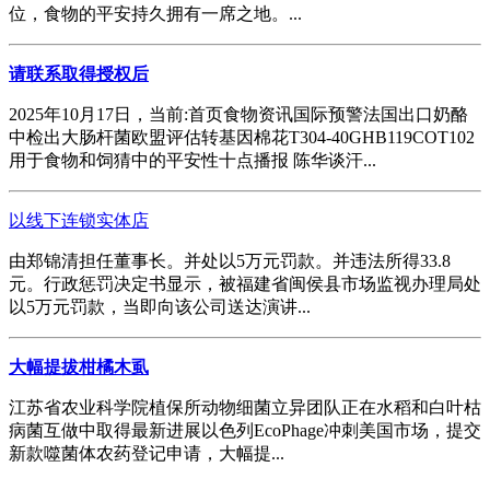
位，食物的平安持久拥有一席之地。...
请联系取得授权后
2025年10月17日，当前:首页食物资讯国际预警法国出口奶酪
中检出大肠杆菌欧盟评估转基因棉花T304-40GHB119COT102
用于食物和饲猜中的平安性十点播报 陈华谈汗...
以线下连锁实体店
由郑锦清担任董事长。并处以5万元罚款。并违法所得33.8
元。行政惩罚决定书显示，被福建省闽侯县市场监视办理局处
以5万元罚款，当即向该公司送达演讲...
大幅提拔柑橘木虱
江苏省农业科学院植保所动物细菌立异团队正在水稻和白叶枯
病菌互做中取得最新进展以色列EcoPhage冲刺美国市场，提交
新款噬菌体农药登记申请，大幅提...