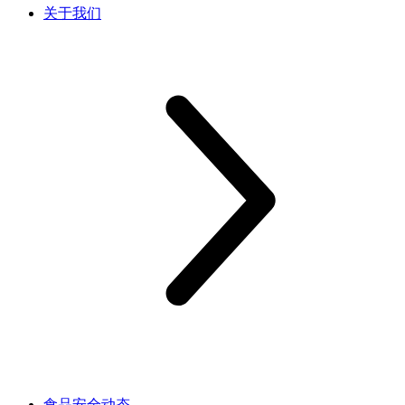
关于我们
食品安全动态