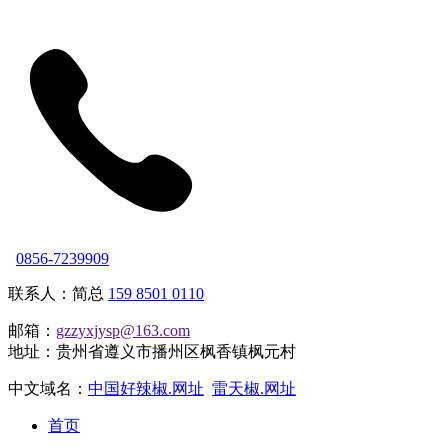
0856-7239909
联系人：简总
159 8501 0110
邮箱：
gzzyxjysp@163.com
地址：贵州省遵义市播州区枫香镇枫元村
中文域名：
中国好辣椒.网址
雷天椒.网址
首页