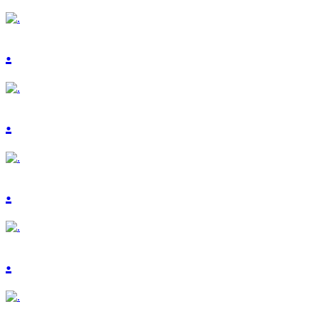
.
.
.
.