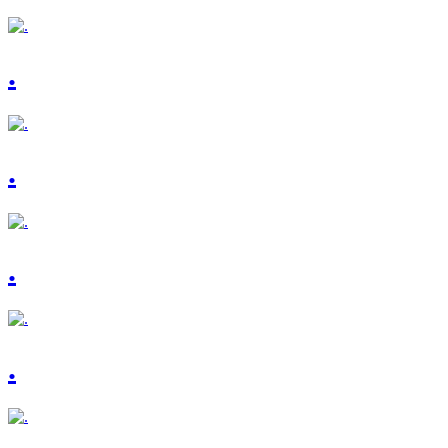
.
.
.
.