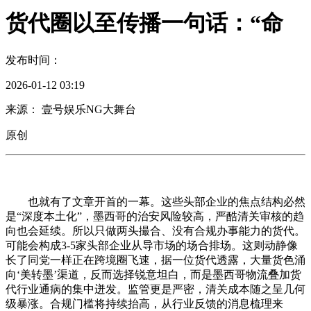
货代圈以至传播一句话：“命
发布时间：
2026-01-12 03:19
来源： 壹号娱乐NG大舞台
原创
也就有了文章开首的一幕。这些头部企业的焦点结构必然
是“深度本土化”，墨西哥的治安风险较高，严酷清关审核的趋
向也会延续。所以只做两头撮合、没有合规办事能力的货代。
可能会构成3-5家头部企业从导市场的场合排场。这则动静像
长了同党一样正在跨境圈飞速，据一位货代透露，大量货色涌
向‘美转墨’渠道，反而选择锐意坦白，而是墨西哥物流叠加货
代行业通病的集中迸发。监管更是严密，清关成本随之呈几何
级暴涨。合规门槛将持续抬高，从行业反馈的消息梳理来