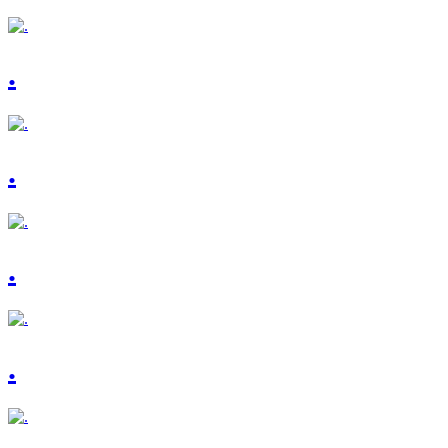
.
.
.
.