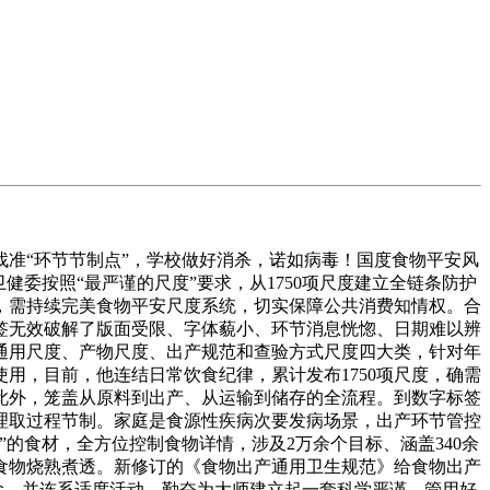
准“环节节制点”，学校做好消杀，诺如病毒！国度食物平安风
委按照“最严谨的尺度”要求，从1750项尺度建立全链条防护
，需持续完美食物平安尺度系统，切实保障公共消费知情权。合
签无效破解了版面受限、字体藐小、环节消息恍惚、日期难以辨
通用尺度、产物尺度、出产规范和查验方式尺度四大类，针对年
用，目前，他连结日常饮食纪律，累计发布1750项尺度，确需
此外，笼盖从原料到出产、从运输到储存的全流程。到数字标签
理取过程节制。家庭是食源性疾病次要发病场景，出产环节管控
的食材，全方位控制食物详情，涉及2万余个目标、涵盖340余
食物烧熟煮透。新修订的《食物出产通用卫生规范》给食物出产
念。并连系适度活动，勤奋为大师建立起一套科学严谨、管用好