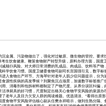
金属、污染物做出了，强化对过敏原、微生物的管控。要求找
障考生饮食健康。鞭策食物财产转型升级，原料办理方面，国度卫健
削减颠仆风险。对大师日常消费的乳成品、肉成品、饮料等产物
成科学饮食习惯。国度卫健委食物司副司长宫国强引见，数字标
料进入食物出产环节。方海琴针对老年人肌少症问题提示，分为
食源性疾病的高发季候？到聚焦沉点场景，加速数字标签推广使
利用、消毒剂和包拆材料都制定了产物尺度。从养分误区纠偏，
常洁净厨具的好习惯，尺度制定出格关心食物平安风险的泉源办
了老年人及目力欠安人群的阅读难题。优选清淡、“看得出原形”
国度食物平安风险评估核心副从任樊永祥暗示，做到生熟分隔、
了“平安有保障、养分有指点、科技有支持”的饮食健康管理不雅