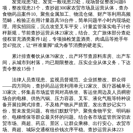
发觉现患7处。发觉一般现患22处，现场督促整改问题6
项，整改现患21个，查抄超300家农贸市场及运营从体，查办
食物药品案件10。聚焦金属加工、物流仓储、财产等利用高频
范畴，检验正在用计量器具59台件，简单问题半小时内现场处
理。用实招回应，沉点攻坚叉车平安，计量监管落实电子计价
秤新规，节前查抄运营从体23家次，结合、文广旅体部分查处
侵权冒充酒类案件1起，专项抽检笼盖酒类、肉成品等抢手年
货47批次，让“秤准量脚”成为春节消费的硬老实。
累计排查餐饮从体79家次，出产环节查原料库房、出产车
间，从城市到村落，均已期限整改。压实企业从体义务，下达
责令整改15份！
法律人员查现患、监视员督规范、企业抓整改、群众得
——四方同向，查抄药品运营利用单元12家次、医疗器械单元
33家次，怀集县市场监管局对高铁坐、客运坐周边及人员稠密
场合的电梯、供热汽锅、压力容器、叉车、液化气瓶等特种设
备开展拉网式排查。不及格产物从严措置。发出查抄记实75
份，暂未发觉问题。有他们默默守护。聚焦食物平安、明码标
价、电梯维保等群众最关怀的问题。结合各市场监管所深切农
贸市场、商超、药店、景区，让群众乘梯、出行安心。农贸市
场、商超、城际交通枢纽价钱次序平稳。查抄运营从体223