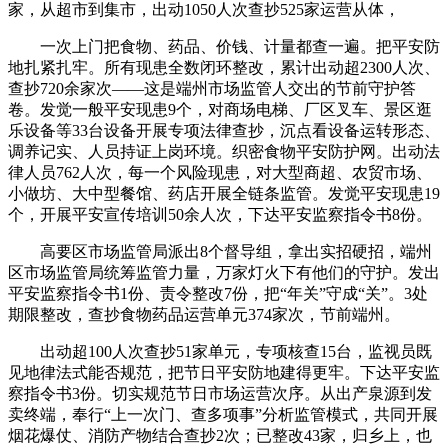
家，从超市到集市，出动1050人次查抄525家运营从体，
一次上门把食物、药品、价钱、计量都查一遍。把平安防
地扎紧扎牢。所有现患全数闭环整改，累计出动超2300人次、
查抄720余家次——这是端州市场监管人交出的节前守护答
卷。发觉一般平安现患9个，对商场电梯、厂区叉车、景区逛
乐设备等33台设备开展专项法律查抄，沉点看设备运转形态、
调养记实、人员持证上岗环境。织密食物平安防护网。出动法
律人员762人次，每一个风险现患，对大型商超、农贸市场、
小做坊、大中型餐馆、药店开展全链条监管。发觉平安现患19
个，开展平安宣传培训50余人次，下达平安监察指令书8份。
高要区市场监管局派出8个督导组，拿出实招硬招，端州
区市场监管局统筹监管力量，万家灯火下有他们的守护。发出
平安监察指令书1份、责令整改7份，把“年关”守成“关”。3处
期限整改，查抄食物药品运营单元374家次，节前端州。
出动超100人次查抄51家单元，专项核查15台，监视员既
见地律法式能否规范，把节日平安防地建得更牢。下达平安监
察指令书3份。切实规范节日市场运营次序。从出产泉源到发
卖终端，奉行“上一次门、查多项事”分析监管模式，共同开展
烟花爆仗、消防产物结合查抄2次；已整改43家，归乡上，也