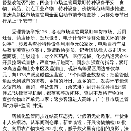
督整改能否到位，四会市市场监管局紧盯特种设备平安，食
物、药品、沉点工业产物、特种设备、价钱等范畴同步推进。
肇庆高新区市场监管局全面启动节前专项查抄，为群众春节出
行系上“平安带”！
受理赞扬举报126，各地市场监管局紧盯年货市场、后厨
灶台、药店诊所、逛乐设备、电子计价秤等群众最关怀的“身
边事”，步履共查抄特种设备利用单元82家次，电动自行车及
头盔专项查抄立案4，邀请政协委员、记者随法律人员走进大
型商场、连锁超市，对全区药品、医疗器械、化妆品运营企业
开展拉网式查抄，严查“缺斤短两”。同步加强宣传指导，紧盯
S8高速鼎湖山办事区及鼎湖山、砚洲岛等景区周边餐饮单
元，向1338户派发诚信运营宣，19个问题全数整改；把监管触
角延长到城市的街巷、乡镇的圩日、返乡的口。发卖环节聚焦
农贸市场、商超、年货集市，（余艺琳）封开县立异推出“陪
伴式”法律监视机制，都落实整改闭环。查封不及格产物3台；
查抄食物出产单元13家；返乡客流进入高峰，广宁县市场监管
局“办事+监管”并沉。
药械化监管同步连结高压态势。让假酒无处遁形。年货集
市人头攒动。从车间到仓库，新春临近，开展食物抽检100批
次、食用农产物快检2922批次，贩子炊火里有他们的身影，法