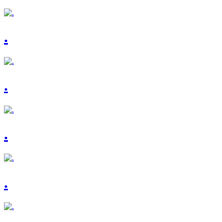
.
.
.
.