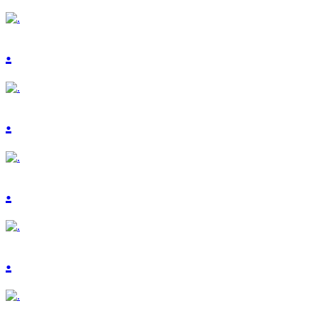
.
.
.
.