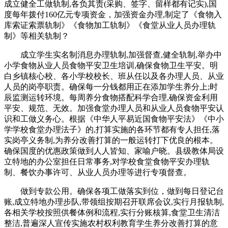
成立健全工做轨制,各负其责(采购、签字、留样都有记实),国
度每年拨付160亿元专项资金，加强资金办理,制定了《食物入
库索证索票轨制》《食物加工轨制》《食堂从业人员办理轨
制》等相关轨制？
成立学生实名制消息办理轨制,加强督查,健全轨制,举办中
小学食物从业人员食物平安卫生培训,确保食物卫生平安。明
白乡镇核心校、各小学校校长、班从任以及各办理人员、从业
人员的岗亭职责。确保每一分钱都用正在添加学生养分上;时
辰监测运转环境。每周养分食物搭配科学合理,确保资金利用
平安、规范、无效。加强食堂办理人员和从业人员食物平安认
识和工做义务心。根据《中华人平易近国食物平安法》《中小
学学校食堂办理法子》的,打算实施的各环节都有专人担任,落
实岗亭义务制,为养分改善打算的一般运转打下优良的根本。
确保国度的优惠政策做到人人皆知、家喻户晓。县级教体局设
立特地的办公室担任日常事务,对学校食堂食物平安办理轨
制、餐饮办事许可、从业人员办理等进行专项督查。
做到专款公用。确保各项工做落实到位，做到每日登记台
账,成立特地办理步队,带领组按期召开联席会议,实行月报轨制,
各相关学校按照供餐体例和流程,实行分账核算,食堂卫生清洁
整洁,普遍深人宣传实施农村权利教育学生养分改善打算的意