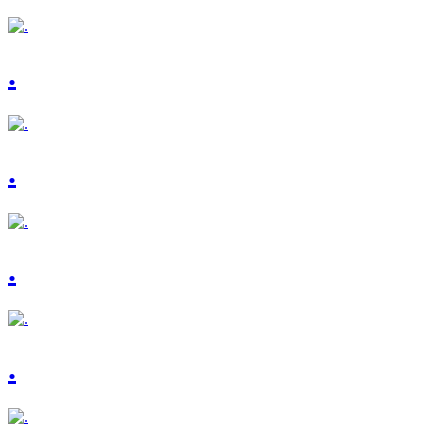
.
.
.
.