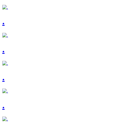
.
.
.
.