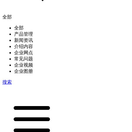
全部
全部
产品管理
新闻资讯
介绍内容
企业网点
常见问题
企业视频
企业图册
搜索