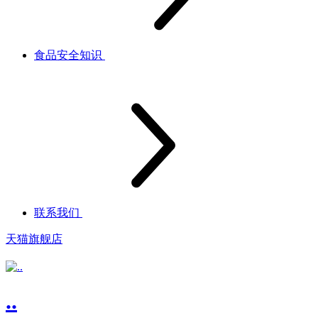
食品安全知识
联系我们
天猫旗舰店
..