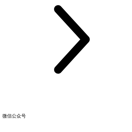
微信公众号