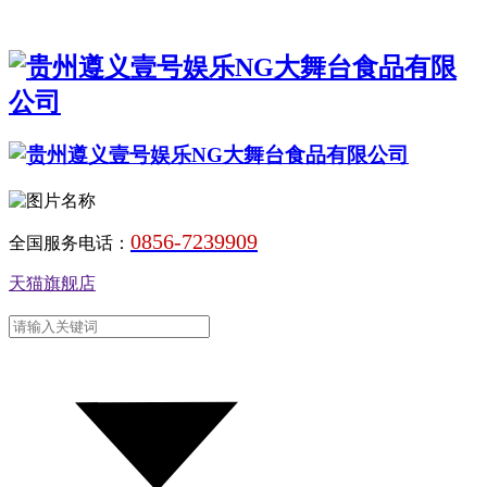
0856-7239909
全国服务电话：
天猫旗舰店