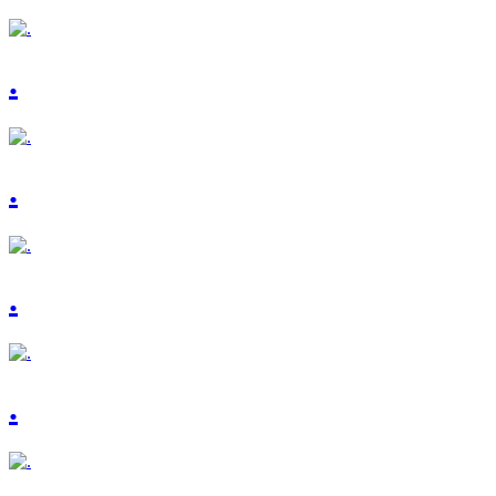
.
.
.
.