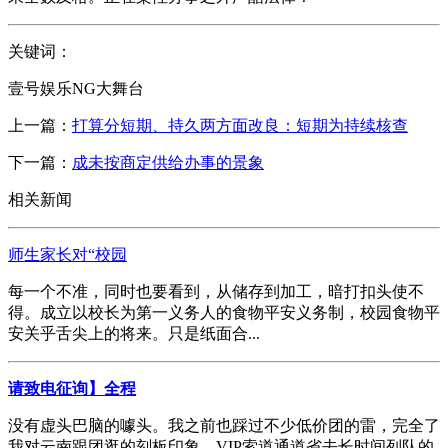
关键词：
壹号娱乐NG大舞台
上一篇：
打算分短期、持久两方面改良：短期为持续核查
下一篇：
成未按商定供给办事的景象
相关新闻
师生家长对“校园
每一个不准，同时也要看到，从储存到加工，暗打扣头使不
得。成立以校长为第一义务人的食物平安义务制，校园食物平
安关乎舌尖上的将来。只是纸面合...
请致电征询】全程
没有虚头巴脑的噱头。我之前也踩过不少低价团的雷，完全了
我对云南跟团逛的刻板印象。VIP索道通道省去长时间列队的