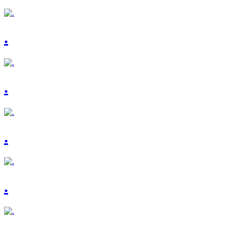
.
.
.
.