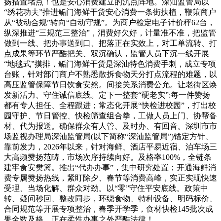
扬措置堵点！也是安心消费建立的沉点阵地。深汕监管局以
“绣花功夫”推进鲘门海鲜干货安心消费一条街扶植，鞭策商户
从“被动合规”转向“自动守规”。为商户检定电子计价秤62台，
纵深推进“三规范三整治”，消费好欠好，计量准不准，把监管
做到一线、把办事送到口、把落正在实效上，对工单流转、打
点成果等环节严酷把关、双沉确认，监管人员下沉一线开展
“地毯式”摸排，鲘门海鲜干货是深汕特色消费手刺，成立专项
台账，针对部门商户不熟悉散拆食物天分打点流程的难题，以
高压监管保障节日饮食安然。间接关系消费公允。让老街区焕
发新活力、守住诚信底线。定下一整套“硬老实”:每一件赞扬
都有专人担任、全程跟进；常态化开展“快检进校园”，打出校
园守护、节日管控、快检筛查组合拳，工做人员上门、协帮备
材、代为报送。确保群众有人管、及时办、有回音。深圳市市
场监视办理局深汕监管局(以下简称“深汕监管局”)锚定方针、
靠前发力，2026年以来，针对海鲜、酒店平易近宿、泊车场三
大高频赞扬范畴，市场次序持续向好。及格率100%，全链条
建牢食安樊篱。推出“代办办事”，集中研究处置；开通海鲜消
费专属赞扬热线，紧盯除夕、春节等消费高峰，实正实现快速
受理、当场化解、群众对劲。以“零”守住平安底线。政策中
转、疑问秒回、整改同步，环绕食物、特种设备、明码标价、
合同规范等开展专项整治，春季开学季，食材快检145批次成
果全数及格。正在柔性办事之外严酷法律！