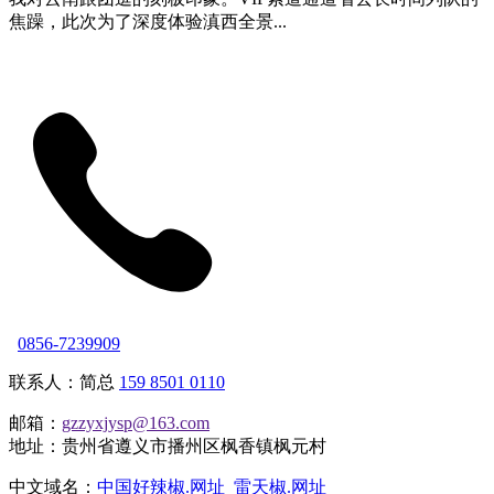
焦躁，此次为了深度体验滇西全景...
0856-7239909
联系人：简总
159 8501 0110
邮箱：
gzzyxjysp@163.com
地址：贵州省遵义市播州区枫香镇枫元村
中文域名：
中国好辣椒.网址
雷天椒.网址