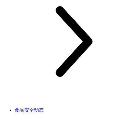
食品安全动态