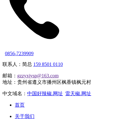
0856-7239909
联系人：简总
159 8501 0110
邮箱：
gzzyxjysp@163.com
地址：贵州省遵义市播州区枫香镇枫元村
中文域名：
中国好辣椒.网址
雷天椒.网址
首页
关于我们