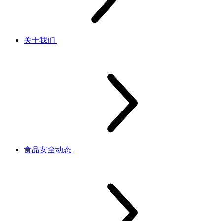
关于我们
食品安全动态