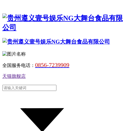
0856-7239909
全国服务电话：
天猫旗舰店