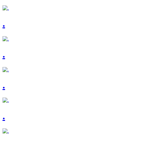
.
.
.
.