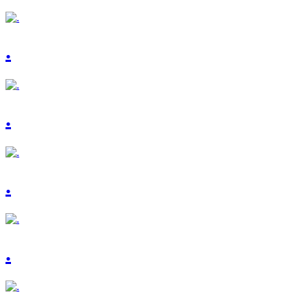
.
.
.
.