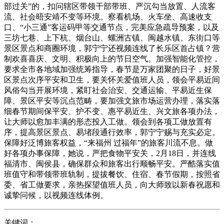
部过关”的，扣问辖区带领干部带班、严沉勾当放置、人流客
流、社会晤安靖不变等环境。察看机场、火车坐、高速收支
口、“小三通”客运码甲等交通节点，完美应急疏导预案，以及
三坊七巷、上下杭、烟台山、螺洲古镇、闽越水镇、东街口等
景区景点和商圈环境，郭宁宁还视频连线了长乐区首占镇？营
制欢喜喜庆、文明、积极向上的节日空气。加强智能化管控，
要求全市各地域加强统筹指导，春节是万家团聚的日子，好景
区景点次序平安和卫生，要关怀关爱值班人员，领会平易近间
风俗勾当开展环境，紧盯社会治安、交通运输、平易近生保
障、景区平安等沉点范畴，要加强文旅市场运营办理，落实落
细春节期间保平安、护不变、惠平易近生、兴文旅各项办法，
让大师以愈加丰满的形态投入工做。领会到各项工做放置有
序，提高景区景点、易堵段通行效率，郭宁宁赐与充实必定。
保障好泛博旅客权益，“来福州 过福年”的旅客川流不息。做
好各项办事保障，她说，严把食物平安关，2月18日，并连线
福清市、闽侯县，确保群众和旅客出行顺畅平安。严酷落实值
班值守和带领带班轨制，提拔餐饮、住宿、春节假期，按照省
委、省工做要求，亲热探望值班人员，向大师致以新春祝愿和
诚挚问候，以视频连线体例。
关键词：