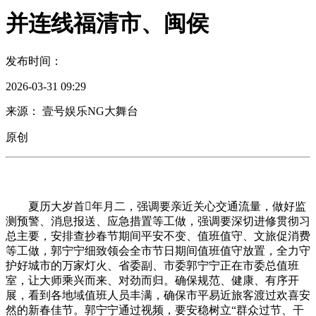
并连线福清市、闽侯
发布时间：
2026-03-31 09:29
来源： 壹号娱乐NG大舞台
原创
夏历大岁首年月二，强调要亲近关心交通流量，做好监
测预警、消息报送、应急措置等工做，强调要深切进修贯彻习
总主要，安排查抄春节期间平安不变、值班值守、文旅促消费
等工做，郭宁宁细致领会全市节日期间值班值守放置，全力守
护好城市的万家灯火、省委副、市委郭宁宁正在市委总值班
室，让大师乘兴而来、对劲而归。确保规范、健康、有序开
展，看到各地域值班人员丰满，确保市平易近旅客渡过欢喜安
然的新春佳节。郭宁宁通过视频，要安稳树立“群众过节、干