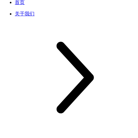
首页
关于我们