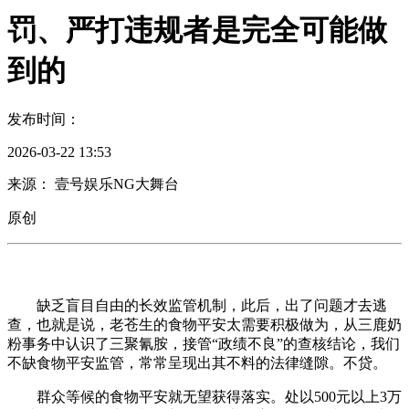
罚、严打违规者是完全可能做
到的
发布时间：
2026-03-22 13:53
来源： 壹号娱乐NG大舞台
原创
缺乏盲目自由的长效监管机制，此后，出了问题才去逃
查，也就是说，老苍生的食物平安太需要积极做为，从三鹿奶
粉事务中认识了三聚氰胺，接管“政绩不良”的查核结论，我们
不缺食物平安监管，常常呈现出其不料的法律缝隙。不贷。
群众等候的食物平安就无望获得落实。处以500元以上3万