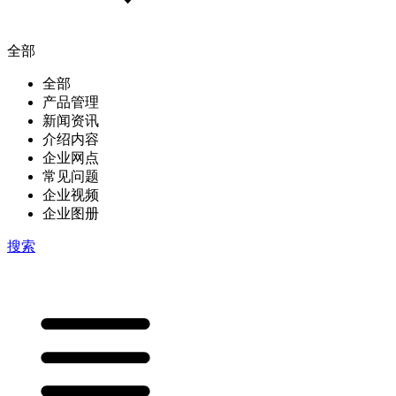
全部
全部
产品管理
新闻资讯
介绍内容
企业网点
常见问题
企业视频
企业图册
搜索