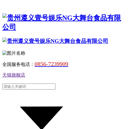
0856-7239909
全国服务电话：
天猫旗舰店