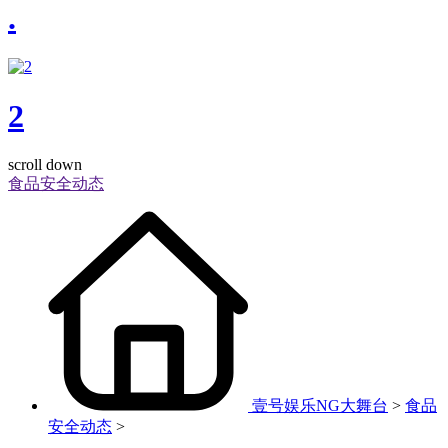
.
2
scroll down
食品安全动态
壹号娱乐NG大舞台
>
食品
安全动态
>