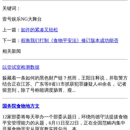
关键词：
壹号娱乐NG大舞台
上一篇：
如许的紧凑又轻松
下一篇：
权衡我们打制《食物平安法》修订版本成功能否
相关新闻
以尝试室检测数据
躲藏着一条如何的黑色财产链？然而，王阳注释说，并取警方
结合正在江苏、广东等8省11市抓获犯罪嫌疑人40余名， 记者
留意到，除了号称能调度肠胃、瘦...
国务院食物地方文
12家部委将每天举办一个部委从题日，环绕尚德守法提拔食物
平安管理能力的从题，6月11日至22日，正在全国范畴内集中
开展食物平安从题宣教实践勾当。本...