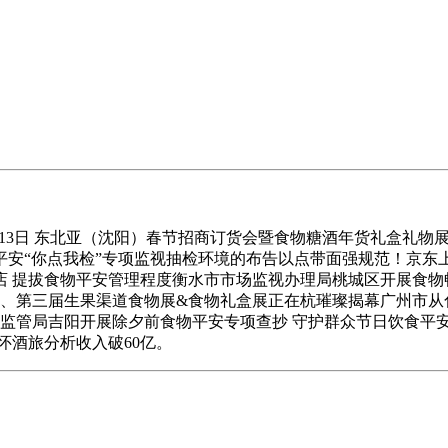
2月13日 东北亚（沈阳）春节招商订货会暨食物糖酒年货礼盒礼物展
物平安“你点我检”专项监视抽检环境的布告以点带面强规范！京
 提拔食物平安管理程度衡水市市场监视办理局桃城区开展食物
物糖酒、第三届生果渠道食物展&食物礼盒展正在杭璀璨揭幕广州市
市场监管局吉阳开展除夕前食物平安专项查抄 守护群众节日饮食平
怀酒旅分析收入破60亿。