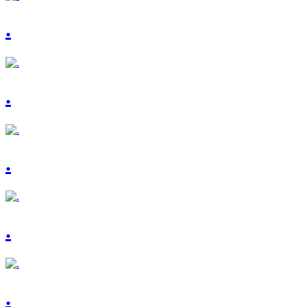
.
.
.
.
.