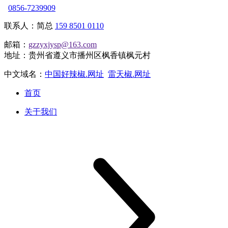
0856-7239909
联系人：简总
159 8501 0110
邮箱：
gzzyxjysp@163.com
地址：贵州省遵义市播州区枫香镇枫元村
中文域名：
中国好辣椒.网址
雷天椒.网址
首页
关于我们