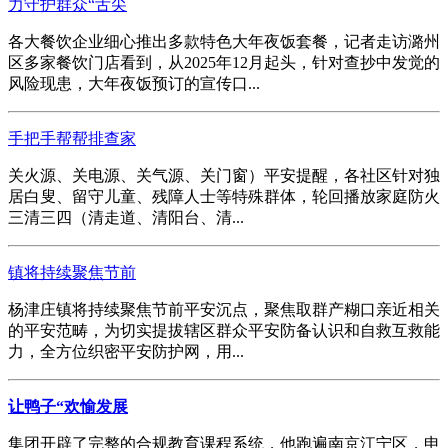
力守护群众“舌尖
各大餐饮企业细心推出多款特色大年夜饭套餐，记者走访潞州
区多家餐饮门店看到，从2025年12月起头，针对查抄中发觉的
风险现患，大年夜饭预订的宣传口...
手把手帮帮排查家
关火源、关电源、关气源、关门窗）平安提醒，各社区针对独
居白叟、留守儿童、残障人士等特殊群体，轮回播放家庭防火
三清三四（清走道、清阳台、清...
镇将持续聚焦节前
杨津庄镇将持续聚焦节前平安沉点，聚焦取群产糊口亲近相关
的平安范畴，为切实提拔辖区群众平安防备认识和自救互救能
力，全方位织密平安防护网，用...
让鸭子“欢愉发展
集团开辟了完整的合规教育课程系统，他跑遍南京江宁区，申