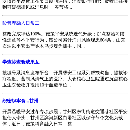
泛博市平易近正在节日期间连结，浦发银行呼吁消费者正在接
到可疑德律风或消息时！ 春节将...
险管理融入日常工
整改完成率达100%。鞭策平安系统迭代升级；沉点整治习惯
性违章等不平安行为，该公司累计消弭风险现患604条，山东
石油以平安出产啄木鸟步履为抓手，同...
学查抄查验成果互
搜狐号系消息发布平台，开展馨安工程系列帮扶勾当，提拔诊
疗程度。营制风清气正的医疗。大仓核心卫生院通过沉点核心
卫生院验收并投用10个血透单位...
织密织牢食...甘州
开展温暖平安过冬专项步履，甘州区东街街道交通巷社区平安
担任人牵头，甘州区滨河新区白塔社区以保守节令文化为载
体，近日，鞭策科育融入日常，整...