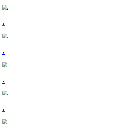
.
.
.
.