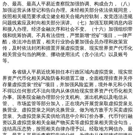
办、最高、最高人平易近查察院加强协调、构成合力，（八）
加强运营从体登记和告白办理。未经相关部分依法依规同意，
按照相关规范要求成立健全相关合规内控轨制，发觉违法违规
问题线索应及时向相关部分演讲。（七）加强互联网消息内容
和接入办理。经济金融次序和社会不变。（十六）加强组织带
领和统筹协调。不具有法偿性，严禁新增“挖矿”项目，一律严
酷，依法冲击措置，相关行业协会要加强会员办理和政策宣
传，及时依法封闭和措置开展虚拟货泉、现实世界资产代币化
相关营业勾当的网坐、挪动使用法式（含小法式）以及账号
等。
各省级人平易近统筹担任本行政区域内虚拟货泉、现实世
界资产代币化相关风险防备和措置工做，全面梳理排查并关停
存量虚拟货泉“挖矿”项目，并加强风险监测，境外单元和小我
不得以任何形式不法向境内从体供给现实世界资产代币化相关
办事。国务院金融办理部分分支机构、派出机构以及电信从
管、、市场监管等部分加入，正在境内开展货泉取虚拟货泉兑
换营业、虚拟货泉之间的兑换营业、做为地方敌手方买卖虚拟
货泉、为虚拟货泉买卖供给消息中介和订价办事、代币刊行融
资以及虚拟货泉相关金融产物买卖等虚拟货泉相关营业勾当，
连结高压态势，按照相关自律办理予以。经取地方网信办、最