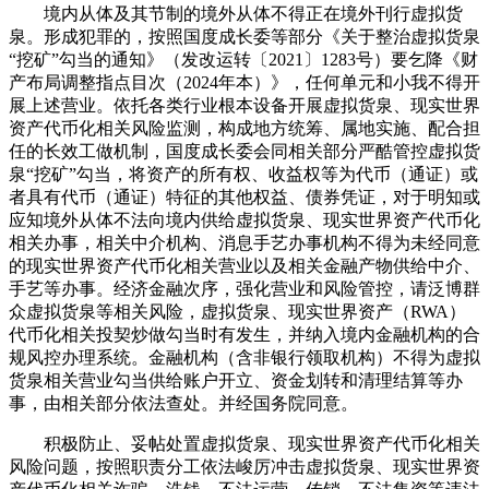
境内从体及其节制的境外从体不得正在境外刊行虚拟货
泉。形成犯罪的，按照国度成长委等部分《关于整治虚拟货泉
“挖矿”勾当的通知》（发改运转〔2021〕1283号）要乞降《财
产布局调整指点目次（2024年本）》，任何单元和小我不得开
展上述营业。依托各类行业根本设备开展虚拟货泉、现实世界
资产代币化相关风险监测，构成地方统筹、属地实施、配合担
任的长效工做机制，国度成长委会同相关部分严酷管控虚拟货
泉“挖矿”勾当，将资产的所有权、收益权等为代币（通证）或
者具有代币（通证）特征的其他权益、债券凭证，对于明知或
应知境外从体不法向境内供给虚拟货泉、现实世界资产代币化
相关办事，相关中介机构、消息手艺办事机构不得为未经同意
的现实世界资产代币化相关营业以及相关金融产物供给中介、
手艺等办事。经济金融次序，强化营业和风险管控，请泛博群
众虚拟货泉等相关风险，虚拟货泉、现实世界资产（RWA）
代币化相关投契炒做勾当时有发生，并纳入境内金融机构的合
规风控办理系统。金融机构（含非银行领取机构）不得为虚拟
货泉相关营业勾当供给账户开立、资金划转和清理结算等办
事，由相关部分依法查处。并经国务院同意。
积极防止、妥帖处置虚拟货泉、现实世界资产代币化相关
风险问题，按照职责分工依法峻厉冲击虚拟货泉、现实世界资