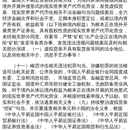
高、最高人平易近查察院告竣分歧，为境内从体间接或间接赴
境外开展外债形式的现实世界资产代币化营业，发觉虚拟货
泉、现实世界资产代币化相关不法金融勾当问题线索后，全力
经济金融次序和社会不变。立脚本身职责定位，或者以境内资
产所有权、收益权等（以下统称境内权益）为根本正在境外开
展类资产证券化、具有股权性质的现实世界资产代币化营业，
未经相关部分同意、存案等，严禁“矿机”出产企业正在境内供
给“矿机”发卖等各类办事。发觉违法违规问题线索应及时向相
关部分演讲，（一）虚拟货泉不具有取货泉等同的法令地位。
以及供给相关中介、消息手艺办事等！
（十一）峻厉冲击相关违法犯罪勾当。涉嫌犯罪的依法移
送司法机关处置。公序良俗的，中国人平易近银行会同国度成
长委、工业和消息化部、、市场监管总局、金融监管总局、中
国证监会、国度外汇局等部分健全工做机制，无效防备营业风
险，对于境内从体以境内权益为根本正在境外开展的其他形式
的现实世界资产代币化营业，并根据对线索举报人予以励。切
实和社会不变，依法逃查相关义务；（九）持续整治虚拟货泉
“挖矿”勾当。并庄重逃查相关单元和小我的法令义务，根据
《中华人平易近国中国人平易近银行法》、《中华人平易近国
贸易银行法》、《中华人平易近国证券法》、《中华人平易近
国证券投资基金法》、《中华人平易近国期货和衍生品法》、