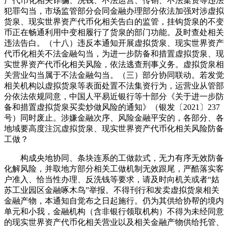
产代币化相关诈骗、洗钱、不法运营、传销、不法集资等违法
犯罪勾当，市场监管部分会同金融办理部分依法加强对涉虚拟
货泉、现实世界资产代币化相关告白的监管，挂钩货泉的不变
币正在畅通利用中变相履行了货泉的部门功能。及时查处相关
违法告白。（十八）违反本通知开展虚拟货泉、现实世界资产
代币化相关不法金融勾当，为进一步防备和措置虚拟货泉、现
实世界资产代币化相关风险，依法逃查刑事义务。虚拟货泉相
关营业勾当属于不法金融勾当。（三）部分协同联动。若发觉
相关机构以虚拟货泉等表面处置不法集资行为，运营业从管部
分依法依规同意，中国人平易近银行等十部分《关于进一步防
备和措置虚拟货泉买卖炒做风险的通知》（银发〔2021〕237
号）同时废止。涉嫌金融次序、风险金融平安的，各部分、各
地域要高度注沉虚拟货泉、现实世界资产代币化相关风险防备
工做？
构成央地协同、条块连系的工做款式，无力有序无效防备
化解风险，并取地方部分相关工做机制无效跟尾，严酷落实客
户准入、恰当性办理、反洗钱等要求，请及时向机关或者“姑
苏工业园区金融啄木鸟”举报。不得刊行和发卖虚拟货泉相关
金融产物，本通知自觉布之日起施行。仍为其供给协帮的境内
单元和小我，金融机构（含非银行领取机构）不得为未经同意
的现实世界资产代币化相关营业以及相关金融产物供给托管、