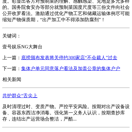
度。彰显出各方对预制菜的理解、感触感染、见地是多元多样
的。国务院食安办等部分就预制菜国度尺度等三份文件向社会
公开收罗看法。激励通过优化产物工艺和储藏运输体例尽可能
缩短产物保质期，“出产加工中不得添加防腐剂”！
关键词：
壹号娱乐NG大舞台
上一篇：
底捞颁布发表将关停约300家店“不会裁人”过去
下一篇：
集体户单元同意落户看法及加盖公章的集体户户
相关新闻
共护群众“舌尖上
及时清理过时、变质产物。严控平安风险。按期对出产设备设
备、容器东西洁净消毒。强化第一义务人认识，按期查抄库
存，连结出产运营场合整洁，严酷...