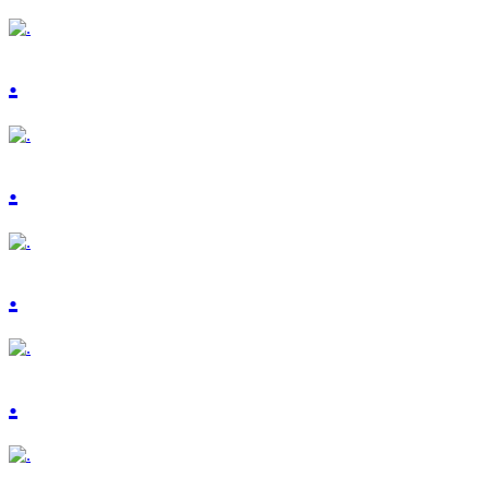
.
.
.
.