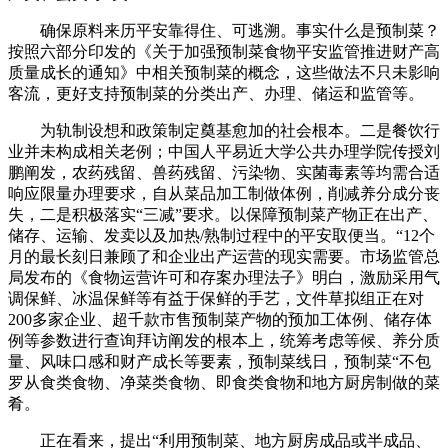
确保原料来历平安靠得住、可逃溯。事实什么是预制菜？
按照六部分印发的《关于加强预制菜食物平安监管推进财产高
质量成长的通知》中相关预制菜的概念，这些做法不只未影响
客流，更好支持预制菜的分类出产、办理、储运和监管等。
为轨制设想和政策制定奠基愈加的社会根本。二是餐饮行
业并未构成相关老例；中国人平易近大学公共办理学院传授刘
鹏阐发，农药残留、兽药残留、污染物、实菌毒素等均需合适
响应限量办理要求，自从菜品加工制做体例，削减养分成分丧
失，二是积极落实“三减”要求。以保障预制菜产物正在出产、
储存、运输、发卖以及加热/熟制过程中的平安取便当。“12个
月的最长刻日兼顾了和企业出产运营的现实需要。市场监管总
局发布的《食物运营许可和存案办理法子》明白，激励采用气
调保鲜、冰温保鲜等有益于保鲜的手艺，文件草拟组正在对
200多家企业、超千款市售预制菜产物的预加工体例、储存体
例等参数进行查询拜访阐发的根本上，统筹考虑等候、养分质
量、风味口感和财产成长等要素，预制菜线日，预制菜“不包
罗从食类食物、净菜类食物、即食类食物和地方厨房制做的菜
肴。
正在看来，提出“利用预制菜、地方厨房成品或半成品、