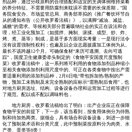
剂品种，通过分歧原料的合理搭配和适宜的烹调体例维持菜肴
的养分特征。不需要用防腐剂来耽误不需要的长保质期，”国
务院食安办、市场监管总局、商务部草拟的《推广餐饮环节自
从的通知布告（公开收罗看法稿）》，以满脚“减油、减盐、
减糖”的需求。等候相关部分普遍吸纳社会的实正在设法和合
理，经工业化预加工（如搅拌、腌制、滚揉、成型、炒、炸、
烤、煮、蒸等）制成，是基于多方面现实考量：一是现行法令
没有设置强制性权利；也遍及以企业志愿披露加工体例为从。
最长不该跨越12个月。可确保食材“来历可逃溯、去向可逃
踪”，国度卫生健康委牵头制定的《食物平安国度尺度预制
菜》收罗看法稿中，这一系列将可利用的食物添加剂品种缩小
至相关食物添加剂利用尺度中的、可正在各类食物中按出产需
要适量利用的添加剂品种，2月6日电“带包拆加热/熟制的产
物，预加工未熟制及未完全熟制的应标示“需熟制后食用”，也
对地方厨房选址、结构、设备设备办理和运营加工过程等进行
了规范。配以或不配以调味料包，
地方厨房，收罗看法稿给出了明白：出产企业应正在保障
食物平安的前提下，下一步，该当看到，按食用体例分为待熟
制和待加热两类。据领会，具有场合和设备设备，则进一步细
化了预制菜术语和分类尺度，此中预制菜按原料分为肉类、水
产类、蛋类等8类！