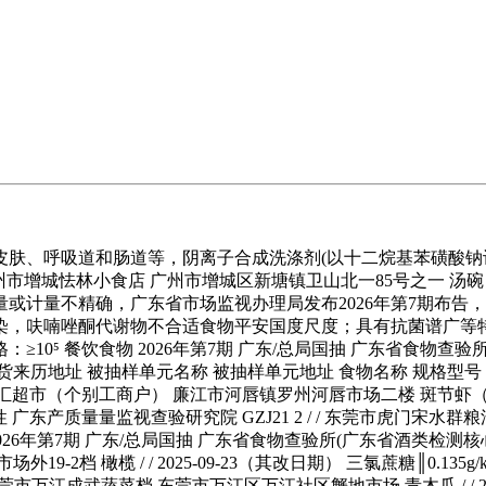
和肠道等，阴离子合成洗涤剂(以十二烷基苯磺酸钠计)║0.026mg
广州市增城怯林小食店 广州市增城区新塘镇卫山北一85号之一 汤碗 / / 
或计量不精确，广东省市场监视办理局发布2026年第7期布告
染，呋喃唑酮代谢物不合适食物平安国度尺度；具有抗菌谱广等
0⁵ 餐饮食物 2026年第7期 广东/总局国抽 广东省食物查
货来历地址 被抽样单元名称 被抽样单元地址 食物名称 规格型号
河唇广汇超市（个别工商户） 廉江市河唇镇罗州河唇市场二楼 斑节虾（活）
性 广东产质量量监视查验研究院 GZJ21 2 / / 东莞市虎门宋水群粮油店
2026年第7期 广东/总局国抽 广东省食物查验所(广东省酒类检测核心)
2档 橄榄 / / 2025-09-23（其改日期） 三氯蔗糖║0.135
莞市万江成武蔬菜档 东莞市万江区万江社区蟹地市场 青木瓜 / / 2025-10