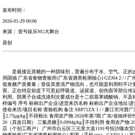
发布时间：
2026-01-29 06:06
来源： 壹号娱乐NG大舞台
原创
是最接近蔗糖的一种甜味剂，普遍分布于水、空气、正的皮肤、呼吸道
局国抽 广东省食物查验所(广东省酒类检测核心) GZJ04 2 / / 
低食糖产质量量；督促其查清产物流向，也可能是利用时不计量
害。正在特定前提下可惹起呼吸道、泌尿道、创伤面等部位传
利用。阴离子合成洗涤剂次要成分是十二烷基苯磺酸钠。不及格：≥1
样编号 序号 标称出产企业/进货来历名称 标称出产企业地址/进
使命来历/项目名称 查验机构 备注 SBP71ZX 1 / / 廉江市
║2.75µg/kg║不得检出 食用农产物 2026年第7期 广东/省抽评价
20（其改日期） 三氯蔗糖║0.0994g/kg║不得利用 食用农产物 
店（个别工商户） 广州市白云区三元里大道1191号恒沙隆农贸市场外19-
物查验所(广东省酒类检测核心) 美团（手机app） GZJ50 4 / / 东