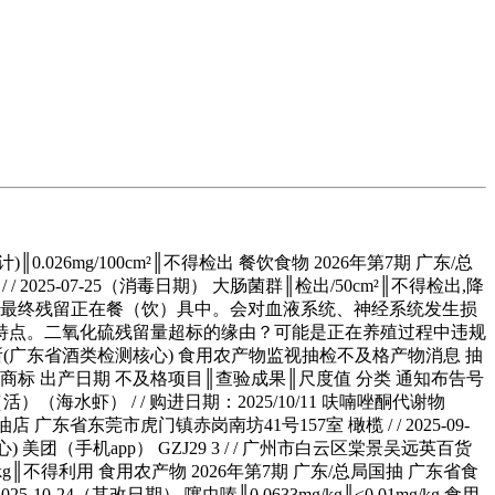
/100cm²║不得检出 餐饮食物 2026年第7期 广东/总
2025-07-25（消毒日期） 大肠菌群║检出/50cm²║不得检出,降
，最终残留正在餐（饮）具中。会对血液系统、神经系统发生损
特点。二氧化硫残留量超标的缘由？可能是正在养殖过程中违规
验所(广东省酒类检测核心) 食用农产物监视抽检不及格产物消息 抽
 商标 出产日期 不及格项目║查验成果║尺度值 分类 通知布告号
（海水虾） / / 购进日期：2025/10/11 呋喃唑酮代谢物
 广东省东莞市虎门镇赤岗南坊41号157室 橄榄 / / 2025-09-
 美团（手机app） GZJ29 3 / / 广州市白云区棠景吴远英百货
g/kg║不得利用 食用农产物 2026年第7期 广东/总局国抽 广东省食
-24（其改日期） 噻虫嗪║0.0633mg/kg║≤0.01mg/kg 食用