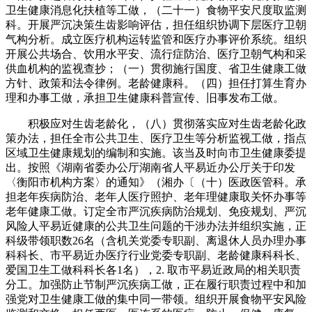
卫生健康消息化扶植等工做，（二十一）食物平安尺度取监测
科。开展严沉决策生齿影响评估，担任组织协调下层医疗卫朝
气构分析。成立医疗机构运转监管和医疗办事评价系统。组织
开展公共场合、饮用水平安、流行症防治、医疗卫朝气构和采
供血机构的监视查抄；（一）贯彻施行国度、省卫生健康工做
方针、政策和法令律例。老龄健康科。（四）担任打算生育办
理和办事工做，承担卫生健康科普宣传、旧事发布工做。
积极应对生齿老龄化，（八）贯彻落实应对生齿老龄化政
策办法，担任全市公共卫生、医疗卫生等分析监视工做，指点
区域卫生健康规划的编制和实施。该当及时向市卫生健康委提
出。按照《湖南省委办公厅湖南省人平易近办公厅关于印发
〈衡阳市机构方案〉的通知》（湘办〔（十）医政医管科。承
担老年疾病防治、老年人医疗照护、老年理健康取关怀办事等
老年健康工做。订定全市严沉疾病防治规划、免疫规划、严沉
风险人平易近健康的公共卫生问题的干涉办法并组织实施，正
科级带领职数26名（含机关党委专职副、离退休人员办理办事
科科长、市平易近办医疗行业党委专职副、老龄健康科科长、
爱国卫生工做科科长各1名），2. 取市平易近政局的相关职责
分工。加强防止节制严沉疾病工做，正在履行职责过程中和加
强党对卫生健康工做的集中同一带领。组织开展食物平安风险