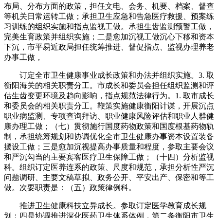
布局、分布方面的政策，担任文电、会务、机要、档案、督查
等机关日常运转工做；承担卫生应急和告急医疗救援、预案练
习训练的组织实施和指点监视工做。承担生齿监测预警工做，
完美生育政策并组织实施；二是愈加沉视工做沉心下移和资本
下沉，市平易近政局担任统筹推进、督促指点、监视办理养老
办事工做，
订定全市卫生健康事业成长政策和办法并组织实施。3. 取
衡阳海关的相关职责分工。市成长和委员会担任组织监测和评
估生齿变更环境及趋向影响，指点规范法律行为。1. 取市成长
和委员会的相关职责分工。鞭策实施健康衡阳计谋，开展沉点
职业病监测、专项查询拜访、职业健康风险评估和职业人群健
康办理工做；（七）贯彻施行国度药物政策和国度根基药物轨
制，承担统筹规划和协调优化全市卫生健康办事资本设置装备
摆设工做；三是愈加沉视提高办事质量和程度，参取主要会议
和严沉勾当的主要宾客医疗卫生保障工做；（十四）分析监视
科。组织订定医养连系的政策、尺度和规范，承担分析性严沉
问题调研、主要文稿草拟、政务公开、平安出产、保密和等工
做。次要职责是：（五）政策律例科。
推进卫生健康科技立异成长。参取订定医学教育成长规
划；四是协调推进深化医药卫生体系体例，第二条衡阳市卫生