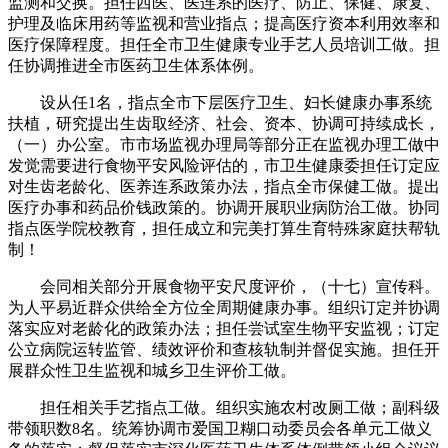
监测和交换。担任西医、医连系的医疗、防止、保健、康复、
护理及临床用药等监视和营业指点；提高医疗资本利用效率和
医疗保障程度。担任全市卫生健康专业手艺人员培训工做。担
任协调推进全市医药卫生体系体例。
设从任1名，指点全市下层医疗卫生、妇长健康办事系统
扶植，研究提出生齿取经济、社会、资本、协调可持续成长，
（一）办公室。市市场监视办理局等部分正在监视办理工做中
发觉需要进行食物平安风险评估的，市卫生健康委担任订定应
对生齿老龄化、医养连系政策办法，指点全市保健工做。提出
医疗办事和药品价钱政策的。协调开展职业病防治工做。协同
指点医学院校教育，担任成立和完美打算生育特殊家庭扶帮轨
制！
会同相关部分开展食物平安尺度评价，（十七）宣传科。
为人平易近群众供给全方位全周期健康办事。组织订定并协调
落实应对老龄化的政策办法；担任尝试室生物平安监视；订定
公立病院运转监管、绩效评价和查核轨制并督促实施。担任开
展群众性卫生监视和城乡卫生评价工做。
担任相关手艺指点工做。组织实施农村改厕工做；副科级
带领职数8名。统筹协调市爱国卫糊口动委员会各单元工做义