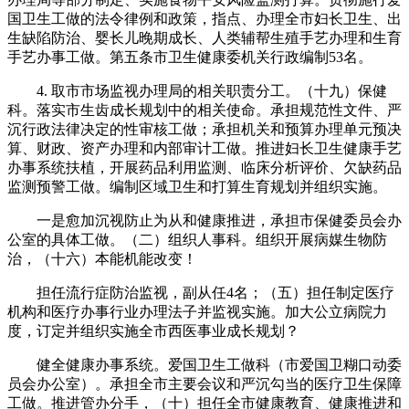
国卫生工做的法令律例和政策，指点、办理全市妇长卫生、出
生缺陷防治、婴长儿晚期成长、人类辅帮生殖手艺办理和生育
手艺办事工做。第五条市卫生健康委机关行政编制53名。
4. 取市市场监视办理局的相关职责分工。（十九）保健
科。落实市生齿成长规划中的相关使命。承担规范性文件、严
沉行政法律决定的性审核工做；承担机关和预算办理单元预决
算、财政、资产办理和内部审计工做。推进妇长卫生健康手艺
办事系统扶植，开展药品利用监测、临床分析评价、欠缺药品
监测预警工做。编制区域卫生和打算生育规划并组织实施。
一是愈加沉视防止为从和健康推进，承担市保健委员会办
公室的具体工做。（二）组织人事科。组织开展病媒生物防
治，（十六）本能机能改变！
担任流行症防治监视，副从任4名；（五）担任制定医疗
机构和医疗办事行业办理法子并监视实施。加大公立病院力
度，订定并组织实施全市西医事业成长规划？
健全健康办事系统。爱国卫生工做科（市爱国卫糊口动委
员会办公室）。承担全市主要会议和严沉勾当的医疗卫生保障
工做。推进管办分手，（十）担任全市健康教育、健康推进和