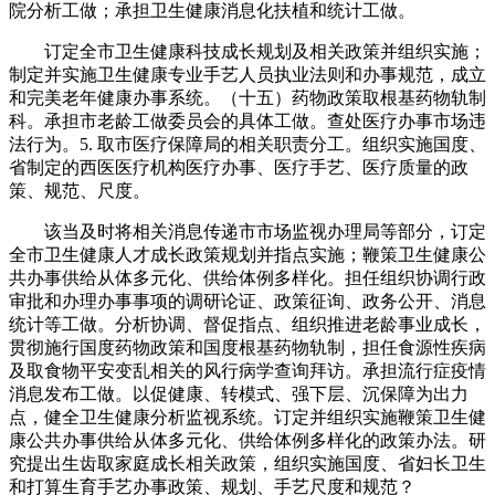
院分析工做；承担卫生健康消息化扶植和统计工做。
订定全市卫生健康科技成长规划及相关政策并组织实施；
制定并实施卫生健康专业手艺人员执业法则和办事规范，成立
和完美老年健康办事系统。（十五）药物政策取根基药物轨制
科。承担市老龄工做委员会的具体工做。查处医疗办事市场违
法行为。5. 取市医疗保障局的相关职责分工。组织实施国度、
省制定的西医医疗机构医疗办事、医疗手艺、医疗质量的政
策、规范、尺度。
该当及时将相关消息传递市市场监视办理局等部分，订定
全市卫生健康人才成长政策规划并指点实施；鞭策卫生健康公
共办事供给从体多元化、供给体例多样化。担任组织协调行政
审批和办理办事事项的调研论证、政策征询、政务公开、消息
统计等工做。分析协调、督促指点、组织推进老龄事业成长，
贯彻施行国度药物政策和国度根基药物轨制，担任食源性疾病
及取食物平安变乱相关的风行病学查询拜访。承担流行症疫情
消息发布工做。以促健康、转模式、强下层、沉保障为出力
点，健全卫生健康分析监视系统。订定并组织实施鞭策卫生健
康公共办事供给从体多元化、供给体例多样化的政策办法。研
究提出生齿取家庭成长相关政策，组织实施国度、省妇长卫生
和打算生育手艺办事政策、规划、手艺尺度和规范？