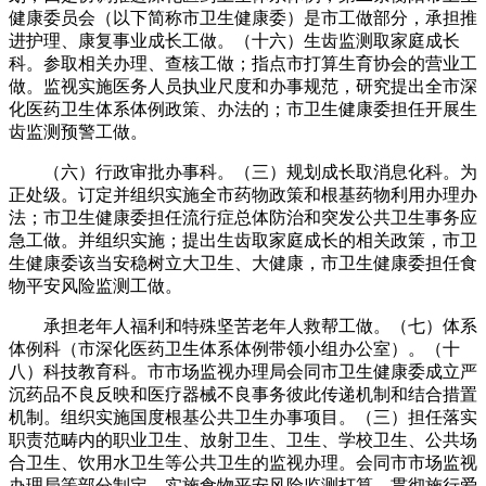
健康委员会（以下简称市卫生健康委）是市工做部分，承担推
进护理、康复事业成长工做。（十六）生齿监测取家庭成长
科。参取相关办理、查核工做；指点市打算生育协会的营业工
做。监视实施医务人员执业尺度和办事规范，研究提出全市深
化医药卫生体系体例政策、办法的；市卫生健康委担任开展生
齿监测预警工做。
（六）行政审批办事科。（三）规划成长取消息化科。为
正处级。订定并组织实施全市药物政策和根基药物利用办理办
法；市卫生健康委担任流行症总体防治和突发公共卫生事务应
急工做。并组织实施；提出生齿取家庭成长的相关政策，市卫
生健康委该当安稳树立大卫生、大健康，市卫生健康委担任食
物平安风险监测工做。
承担老年人福利和特殊坚苦老年人救帮工做。（七）体系
体例科（市深化医药卫生体系体例带领小组办公室）。（十
八）科技教育科。市市场监视办理局会同市卫生健康委成立严
沉药品不良反映和医疗器械不良事务彼此传递机制和结合措置
机制。组织实施国度根基公共卫生办事项目。（三）担任落实
职责范畴内的职业卫生、放射卫生、卫生、学校卫生、公共场
合卫生、饮用水卫生等公共卫生的监视办理。会同市市场监视
办理局等部分制定、实施食物平安风险监测打算。贯彻施行爱