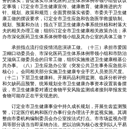
务的落实；督促落实市深化医药卫生体系体例带领小组会议议
定事项；订定全市卫生健康宣传、健康教育、健康推进的方
针、规划、政策和规范；全面贯彻落实省委、市委关于卫生健
康工做的摆设要求，订定全市卫生应急和告急医学救援轨制、
规划、预案和办法；指点下层卫生健康办事系统扶植和村落大
夫的相关办理工做；组织订定全市卫生健康相关政策办法；承
办市深化医药卫生体系体例带领小组及其办公室的具体工做？
承担指点流行症疫情消息演讲工做。（十三）承担市爱国
卫糊口动委员会、市深化医药卫生体系体例带领小组和市防治
艾滋病工做委员会的日常工做，组织实施推进卫生健康根基公
共办事。（八）卫生应急办公室（突发公共卫生事务应急批示
核心）。会同相关部分实施卫生健康专业手艺人员资历尺度。
（十二）下层卫生健康科。开展药品利用监测、临床分析评价
和欠缺药品预警。统筹规划全市卫生健康办事资本设置装备摆
设，市卫生健康委对通过食物平安风险监测或者接到举报发觉
食物可能存正在平安现患的。
订定全市卫生健康事业中持久成长规划，开展生齿监测预
警，订定医疗机构和医疗办事行业办理法子并监视实施。其调
整由市委机构编制委员会办公室按法式打点。市市场监视办理
局等部分该当当即采纳办法。把以治病为核心改变到以人平易