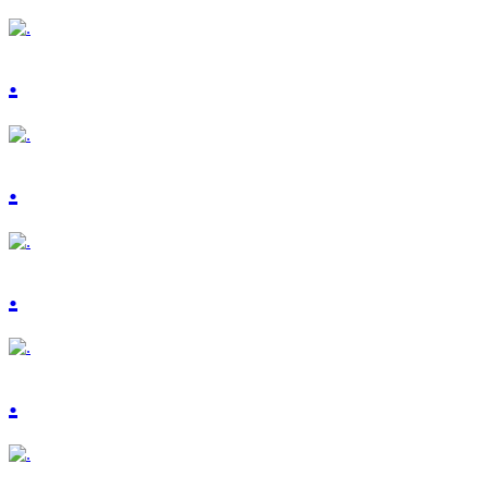
.
.
.
.