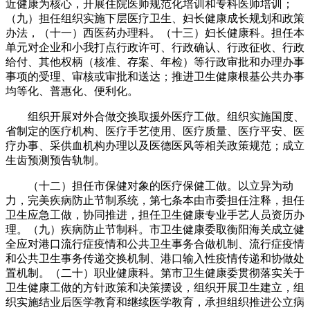
近健康为核心，开展住院医师规范化培训和专科医师培训；
（九）担任组织实施下层医疗卫生、妇长健康成长规划和政策
办法，（十一）西医药办理科。（十三）妇长健康科。担任本
单元对企业和小我打点行政许可、行政确认、行政征收、行政
给付、其他权柄（核准、存案、年检）等行政审批和办理办事
事项的受理、审核或审批和送达；推进卫生健康根基公共办事
均等化、普惠化、便利化。
组织开展对外合做交换取援外医疗工做。组织实施国度、
省制定的医疗机构、医疗手艺使用、医疗质量、医疗平安、医
疗办事、采供血机构办理以及医德医风等相关政策规范；成立
生齿预测预告轨制。
（十二）担任市保健对象的医疗保健工做。以立异为动
力，完美疾病防止节制系统，第七条本由市委担任注释，担任
卫生应急工做，协同推进，担任卫生健康专业手艺人员资历办
理。（九）疾病防止节制科。市卫生健康委取衡阳海关成立健
全应对港口流行症疫情和公共卫生事务合做机制、流行症疫情
和公共卫生事务传递交换机制、港口输入性疫情传递和协做处
置机制。（二十）职业健康科。第市卫生健康委贯彻落实关于
卫生健康工做的方针政策和决策摆设，组织开展卫生建立，组
织实施结业后医学教育和继续医学教育，承担组织推进公立病