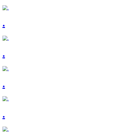
.
.
.
.