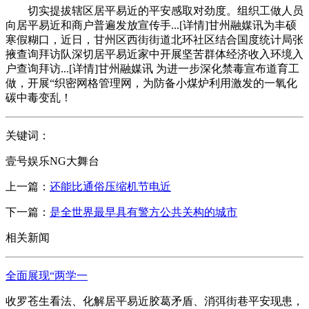
切实提拔辖区居平易近的平安感取对劲度。组织工做人员
向居平易近和商户普遍发放宣传手...[详情]甘州融媒讯为丰硕
寒假糊口，近日，甘州区西街街道北环社区结合国度统计局张
掖查询拜访队深切居平易近家中开展坚苦群体经济收入环境入
户查询拜访...[详情]甘州融媒讯 为进一步深化禁毒宣布道育工
做，开展“织密网格管理网，为防备小煤炉利用激发的一氧化
碳中毒变乱！
关键词：
壹号娱乐NG大舞台
上一篇：
还能比通俗压缩机节电近
下一篇：
是全世界最早具有警方公共关构的城市
相关新闻
全面展现“两学一
收罗苍生看法、化解居平易近胶葛矛盾、消弭街巷平安现患，