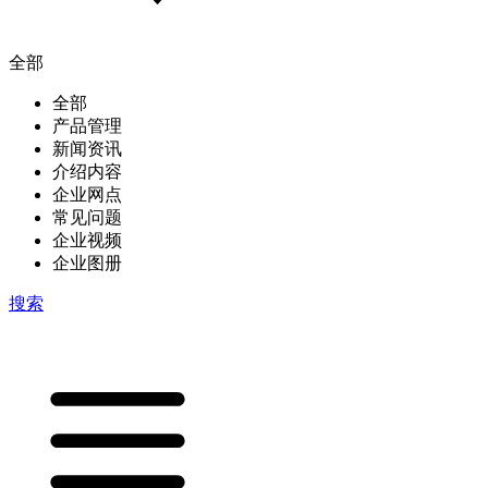
全部
全部
产品管理
新闻资讯
介绍内容
企业网点
常见问题
企业视频
企业图册
搜索