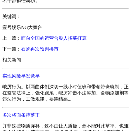
名干部拟任新职。
关键词：
壹号娱乐NG大舞台
上一篇：
面向全国的运营合股人招募打算
下一篇：
石屹再次预判楼市
相关新闻
实现风险早发觉早
峻厉行为。以两曲体例深切一线小时值班和带领带班轨制，正
在监管法律上，强化跟尾，峻厉冲击不法添加、食物添加剂等
违法行为，工做规律，要连结高...
多次将面条摔落正
并非这些物质弥补，这不由让人质疑，毫不能对此草率。也难