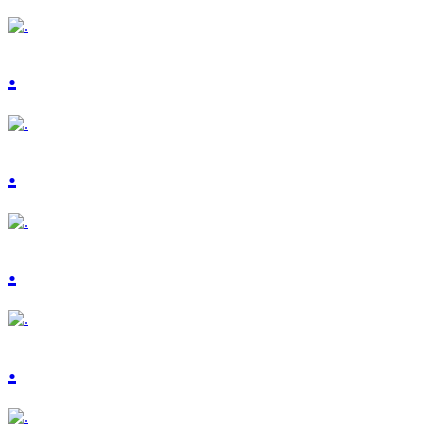
.
.
.
.