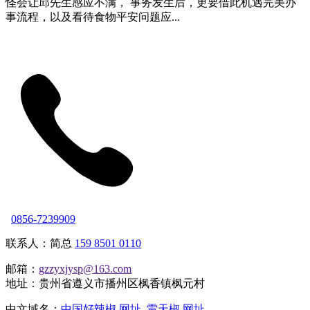
怪会让邱先生感应不满， 事务发生后，更要借此机遇完美办
事流程，以及看待食物平安问题应...
0856-7239909
联系人：简总
159 8501 0110
邮箱：
gzzyxjysp@163.com
地址：贵州省遵义市播州区枫香镇枫元村
中文域名：
中国好辣椒.网址
雷天椒.网址