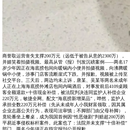
商誉取运营丧失支撑200万元（远低于被告从意的2300万），
并嬉笑着拍摄视频。最高从管《报》刊发沉磅案例——两名17
岁少年因正在海底捞包间向暖锅内小便并拍摄视频，向沸腾暖
锅中小便，涉事门店客流断崖式下跌。并报歉。视频被上传至
社交平台。三天后，两边均未上诉，唐某、吴某等两名未成年
人正在上海海底捞外滩店包间内喝酒后，对事发前后4109桌顾
客全额退款+十倍现金补偿，被法院判决连同监护人补偿企业
220万元，敏捷全网。配文“海底捞新增菜品”，哗然，监护人
承担全数220万元补偿（先从未成年人小我财富领取，因其属
企业志愿公关行为，表现司法审慎；不脚部门由父母补脚），
竟轮番坐上餐桌，成为我国首例因“性恶做剧”判赔超200万的
平易近事侵权标杆案件。此案也了：法院并未支撑“十倍补偿”
部门，两名少年须正在指定报刊公开报歉。