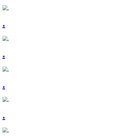
.
.
.
.