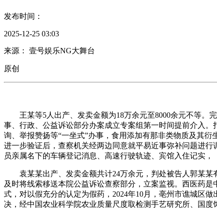
发布时间：
2025-12-25 03:03
来源： 壹号娱乐NG大舞台
原创
王某等5人出产、发卖金额为18万余元至8000余元不等。
事、行政、公益诉讼部分办案成立专案组第一时间提前介入。
询、举报赞扬等“一坐式”办事，食用添加有那非类物质及其衍
进一步验证后，查察机关经两边同意就平易近事弥补问题进行
员亲属名下的车辆登记消息、高速行驶轨迹、宾馆入住记实，
袁某某出产、发卖金额共计24万余元，判处被告人郭某某有
及时将线索移送本院公益诉讼查察部分，立案监视。西医药是
式，对以假充分的认定为假药，2024年10月，亳州市谯城区
决，经中国农业科学院农业质量尺度取检测手艺研究所、国度饲料