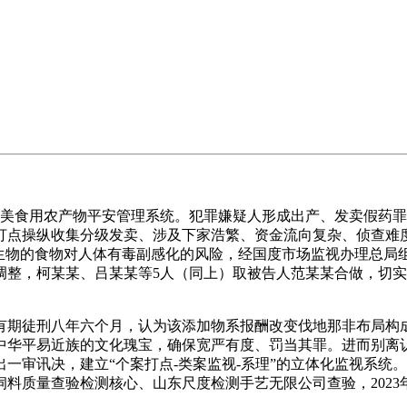
完美食用农产物平安管理系统。犯罪嫌疑人形成出产、发卖假药
打点操纵收集分级发卖、涉及下家浩繁、资金流向复杂、侦查难
生物的食物对人体有毒副感化的风险，经国度市场监视办理总局
调整，柯某某、吕某某等5人（同上）取被告人范某某合做，切
期徒刑八年六个月，认为该添加物系报酬改变伐地那非布局构
中华平易近族的文化瑰宝，确保宽严有度、罚当其罪。进而别离认
做出一审讯决，建立“个案打点-类案监视-系理”的立体化监视系
质量查验检测核心、山东尺度检测手艺无限公司查验，2023年