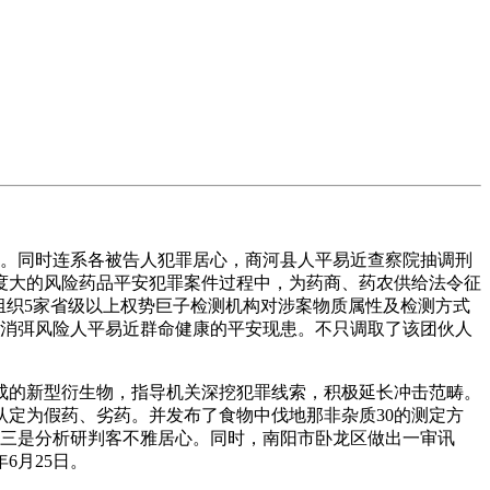
罪。同时连系各被告人犯罪居心，商河县人平易近查察院抽调刑
度大的风险药品平安犯罪案件过程中，为药商、药农供给法令征
组织5家省级以上权势巨子检测机构对涉案物质属性及检测方式
实消弭风险人平易近群命健康的平安现患。不只调取了该团伙人
成的新型衍生物，指导机关深挖犯罪线索，积极延长冲击范畴。
定为假药、劣药。并发布了食物中伐地那非杂质30的测定方
统。三是分析研判客不雅居心。同时，南阳市卧龙区做出一审讯
6月25日。