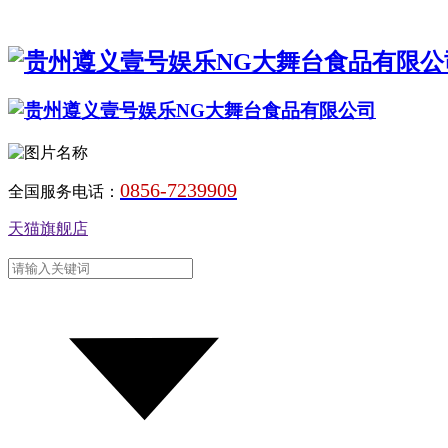
0856-7239909
全国服务电话：
天猫旗舰店