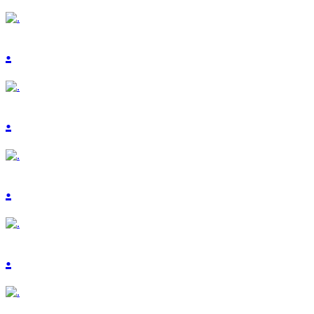
.
.
.
.