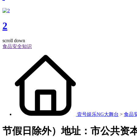
2
scroll down
食品安全知识
壹号娱乐NG大舞台
>
食品
节假日除外）地址：市公共资