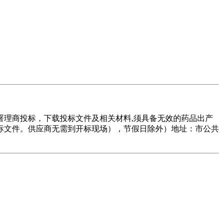
理商投标，下载投标文件及相关材料,须具备无效的药品出产
投标文件。供应商无需到开标现场），节假日除外）地址：市公共