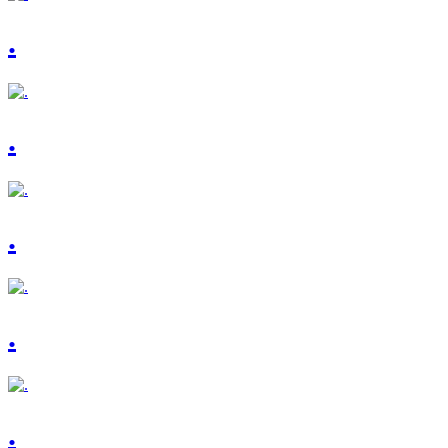
.
.
.
.
.