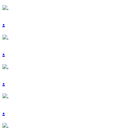
.
.
.
.