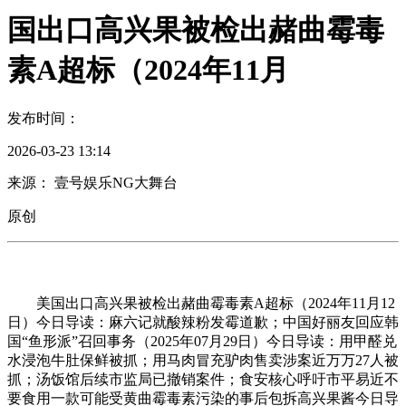
国出口高兴果被检出赭曲霉毒
素A超标（2024年11月
发布时间：
2026-03-23 13:14
来源： 壹号娱乐NG大舞台
原创
美国出口高兴果被检出赭曲霉毒素A超标（2024年11月12
日）今日导读：麻六记就酸辣粉发霉道歉；中国好丽友回应韩
国“鱼形派”召回事务（2025年07月29日）今日导读：用甲醛兑
水浸泡牛肚保鲜被抓；用马肉冒充驴肉售卖涉案近万万27人被
抓；汤饭馆后续市监局已撤销案件；食安核心呼吁市平易近不
要食用一款可能受黄曲霉毒素污染的事后包拆高兴果酱今日导