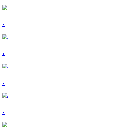
.
.
.
.