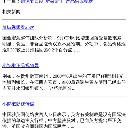
下一篇：
确保节日期间“菜篮子”产品供应稳定
相关新闻
辣椒视频看25次
国金宏观赵伟团队分析称，9月CPI同比增速回落受基数拖累
明显，食品、非食品涨价双双不及预期。分项中，食品价格涨
涨0.3%较上月涨幅回落0.2个百分点，...
小辣椒正品视频导
例如，在贵州黔西南州，2000年6月出生的丁雕已任晴隆县光
照镇副镇长。在江西吉安市，准00后选调生黄左梦琪已经出任
吉安县永阳镇副镇长。 这些地区分...
小辣椒影视传媒
中国驻英国使馆发言人13日表示，英方有关制裁是没有国际法
依据的单边主义行径，中方坚决反对，已向英方提出严正交
涉。英国政府罔顾国内国际民意，...