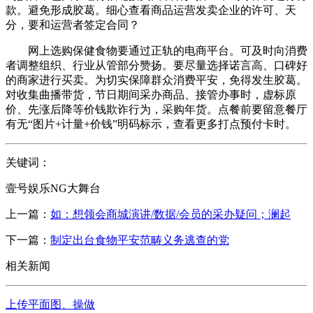
款。避免形成胶葛。细心查看商品运营发卖企业的许可、天
分，要和运营者签定合同？
网上选购保健食物要通过正轨的电商平台。可及时向消费
者调整组织、行业从管部分赞扬。要尽量选择诺言高、口碑好
的商家进行买卖。为切实保障群众消费平安，免得发生胶葛。
对收集曲播带货，节日期间采办商品、接管办事时，虚标原
价、先涨后降等价钱欺诈行为，采购年货。点餐前要留意餐厅
有无“图片+计量+价钱”明码标示，查看更多打点预付卡时。
关键词：
壹号娱乐NG大舞台
上一篇：
如：想领会商城演讲/数据/会员的采办疑问；澜起
下一篇：
制定出台食物平安范畴义务逃查的党
相关新闻
上传平面图、操做