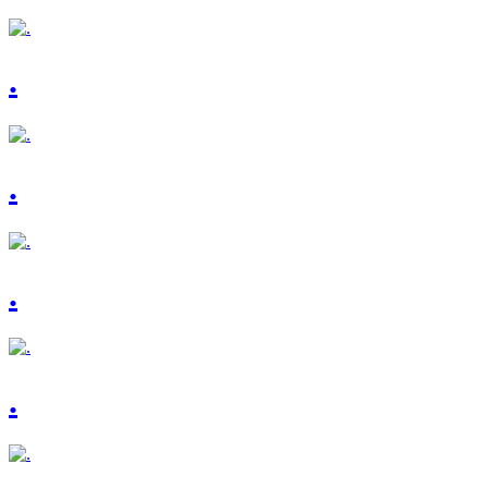
.
.
.
.