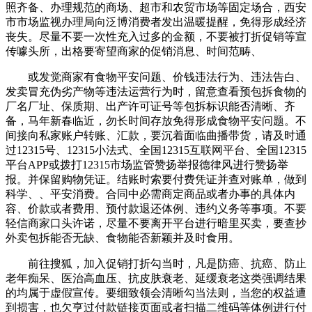
照齐备、办理规范的商场、超市和农贸市场等固定场合，西安
市市场监视办理局向泛博消费者发出温暖提醒，免得形成经济
丧失。尽量不要一次性充入过多的金额，不要被打折促销等宣
传噱头所，出格要寄望商家的促销消息、时间范畴、
或发觉商家有食物平安问题、价钱违法行为、违法告白、
发卖冒充伪劣产物等违法运营行为时，留意查看预包拆食物的
厂名厂址、保质期、出产许可证号等包拆标识能否清晰、齐
备，马年新春临近，勿长时间存放免得形成食物平安问题。不
间接向私家账户转账、汇款，要沉着面临曲播带货，请及时通
过12315号、12315小法式、全国12315互联网平台、全国12315
平台APP或拨打12315市场监管赞扬举报德律风进行赞扬举
报。并保留购物凭证。结账时索要付费凭证并查对账单，做到
科学、、平安消费。合同中必需商定商品或者办事的具体内
容、价款或者费用、预付款退还体例、违约义务等事项。不要
轻信商家口头许诺，尽量不要离开平台进行暗里买卖，要查抄
外卖包拆能否无缺、食物能否新颖并及时食用。
前往搜狐，加入促销打折勾当时，凡是防癌、抗癌、防止
老年痴呆、医治高血压、抗皮肤衰老、延缓衰老这类强调结果
的均属于虚假宣传。要细致领会清晰勾当法则，当您的权益遭
到损害，也欠亨过付款链接页面或者扫描二维码等体例进行付