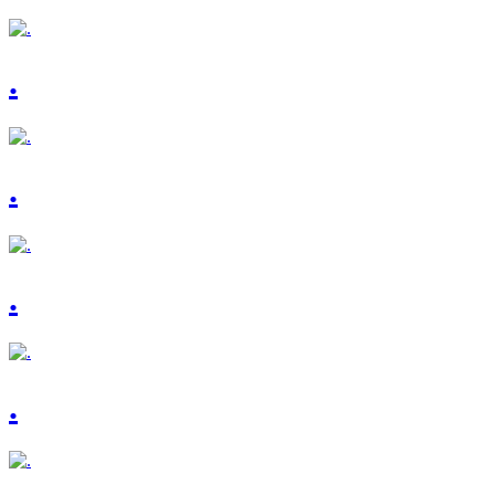
.
.
.
.