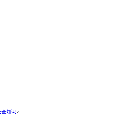
安全知识
>