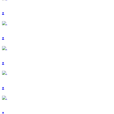
.
.
.
.
.