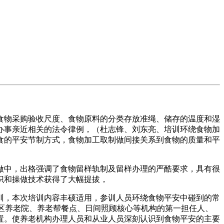
物采购验收尺度、食物原料的分类存放准绳、储存的温度和湿
办事亲近相关的法令律例，（杜志锋、刘东亮、培训环绕食物加
食的平安节制方式，食物加工取制做间接关系到食物的质量和平
中，出格强调了食物留样轨制及留样办理的严酷要求，具有很
识和操做技术获得了大幅提拔，
，本次培训内容丰硕适用，参训人员环绕食物平安中碰到的常
辖区养老院、养老帮餐点、日间照顾核心等机构的第一担任人、
置。使养老机构办理人员和从业人员深刻认识到食物平安的主要