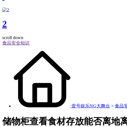
2
scroll down
食品安全知识
壹号娱乐NG大舞台
>
食品
储物柜查看食材存放能否离地