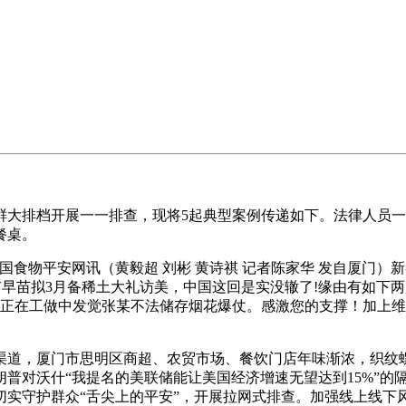
大排档开展一一排查，现将5起典型案例传递如下。法律人员一
餐桌。
物平安网讯（黄毅超 刘彬 黄诗祺 记者陈家华 发自厦门）
市早苗拟3月备稀土大礼访美，中国这回是实没辙了!缘由有如下两
局正在工做中发觉张某不法储存烟花爆仗。感激您的支撑！加上
报渠道，厦门市思明区商超、农贸市场、餐饮门店年味渐浓，织
普对沃什“我提名的美联储能让美国经济增速无望达到15%”的
实守护群众“舌尖上的平安”，开展拉网式排查。加强线上线下风险