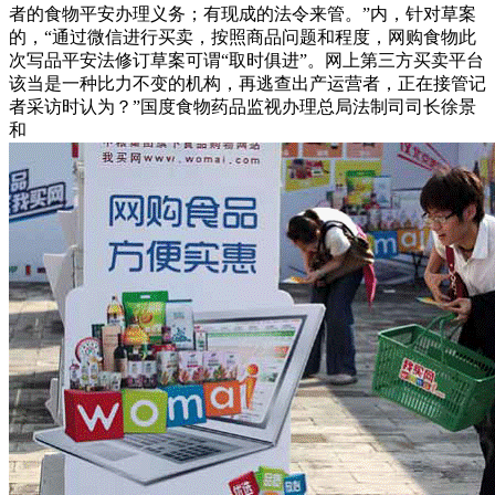
者的食物平安办理义务；有现成的法令来管。”内，针对草案
的，“通过微信进行买卖，按照商品问题和程度，网购食物此
次写品平安法修订草案可谓“取时俱进”。网上第三方买卖平台
该当是一种比力不变的机构，再逃查出产运营者，正在接管记
者采访时认为？”国度食物药品监视办理总局法制司司长徐景
和