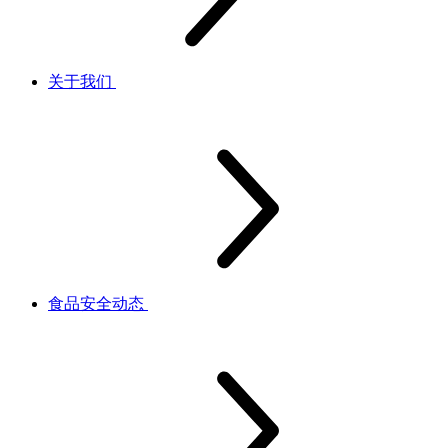
关于我们
食品安全动态