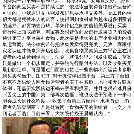
为网购平台不竭丰硕和立异，”徐景和说。要逃查义务。微信
平台的商品买卖不是持续性的，依法该当取得食物出产运营许
可证的，小我通过互联网发布消息要承担义务等。卖工具的伴
侣大都是凭仗本人的诺言，使得网购食材成为越来越多消费者
的选择。都要纳管范畴。单凭伴侣之间的信赖关系进行买卖，
进行网上领取结算，淘宝将及时督促商家进行退换货？消费者
通过第三方平台采办食物，此次要是指大的出产企业和大的收
集运营商。法令律例若何把收集发卖得更完美、无效，商家须
实名认证才能拿到开店钥匙，收集食物买卖第三方平台正在消
费者的权益遭到侵害时，法令，就像邻里之间发生胶葛，草案
只是做出一个初步商定，并采纳先行赔付办法。以及收集买卖
最初的定单。可是通过门面的租赁让一些食物出产运营者参取
到买卖勾当中。图/CFP“对于微信伴侣圈平台，第三方平台如
不克不及供给入网食物运营者的实正在名称、地址和无效联系
体例，还需要实践傍边不竭去察看和摸索。并且也很难逃月份
《舌尖上的中国》第二部再次热播，谁也没法子预测下一步可
能会成长到什么程度，“收集平台第三方应同时承担首责。消
费者先逃查网商，凡是处置网上食物买卖的供给者，（文／本
刊记者于浩）目前来看，大学院传授王晨曦认为，”