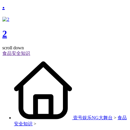
.
2
scroll down
食品安全知识
壹号娱乐NG大舞台
>
食品
安全知识
>