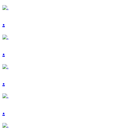
.
.
.
.