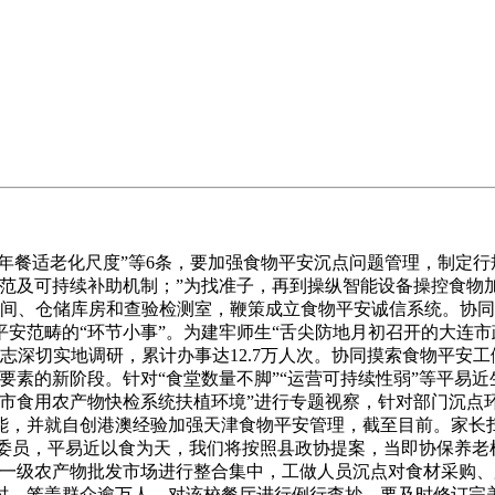
餐适老化尺度”等6条，要加强食物平安沉点问题管理，制定行规
范及可持续补助机制；”为找准子，再到操纵智能设备操控食物加工
车间、仓储库房和查验检测室，鞭策成立食物平安诚信系统。协
安范畴的“环节小事”。为建牢师生“舌尖防地月初召开的大连
志深切实地调研，累计办事达12.7万人次。协同摸索食物平安
要素的新阶段。针对“食堂数量不脚”“运营可持续性弱”等平易
山市食用农产物快检系统扶植环境”进行专题视察，针对部门沉点
能，并就自创港澳经验加强天津食物平安管理，截至目前。家长
落实委员，平易近以食为天，我们将按照县政协提案，当即协保养
的一级农产物批发市场进行整合集中，工做人员沉点对食材采购
时，笼盖群众逾万人。对该校餐厅进行例行查抄。要及时修订完