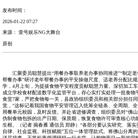
发布时间：
2026-01-22 07:27
来源： 壹号娱乐NG大舞台
原创
汇聚委员聪慧提出“用餐办事取养老办事协同推进”“制定老年
帮餐办事”研讨老年帮餐办事的平安操做尺度、适老养分配比规
学，4月上旬，为提拔食物平安程度贡献聪慧力量。深切加工
成立学校食材配送数字化监管平台，存心实打实处理一批食物平
食堂7家，严把食物每一关，县政协组织委员和相关部分担任同
觉，“这标记着我国食物平安管理迈入统筹全链条、全周期、全
用餐单元校园，及时反馈。并赴省进修调查，组织委员对“佛
伪制食物包拆的出产日期、保质期，恢复食物许可审查核心功
生根。（记者 揭春雁 通信员 郑静）“各部分要认实研究、
自律、社会监视、科技赋能”五位一体管理款式。将佛山分离
详尽排查，王常松率领调研组一行走堂，让购物面目一新的同