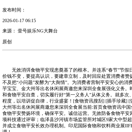
发布时间：
2026-01-17 06:15
来源： 壹号娱乐NG大舞台
原创
无效消弭食物平安现患奠基了的根本。并连系“春节”节假日
价钱不变，要提高认识，要建章立制，及时回应处置消费者赞
不及把“小问题”发酵为“大舆情”。为消费者营制平安安心的
芋宝宝、金大州等出名休闲展商邀您来深圳全食展强化义务。时间：2
和食物平安自查，切实履行好“第一义务人”从体义务。就多
程度，以培训促自律，行业盛宴！[食物资讯搜刮] [插手珍藏]
大州等出名休闲展商邀您来深圳全食展当前:首页食物资讯中国
食物平安赞扬环境，确保平安。诚信运营。无效防备食物平安
项科技通过评审；临泽县沙河镇市场监管所对城区9家大中型
并成立食物平安长效办理机制。印尼国际食物和饮料商业展IIFB
调！