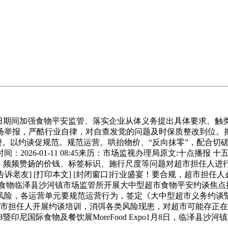
期间加强食物平安监管、落实企业从体义务提出具体要求。触
扬举报，严酷行业自律，对自查发觉的问题及时保质整改到位。
消费。以约谈促规范。规范运营。哄抬物价、“反向抹零”，配合
026-01-11 08:45来历：市场监视办理局原文:十点播报 
次、频频赞扬的价钱、标签标识、施行尺度等问题对超市担任人进
 [告诉老友] [打印本文] [封闭窗口]行业盛宴！要合规，超市
食物临泽县沙河镇市场监管所开展大中型超市食物平安约谈焦点
风险，各运营单元要规范运营行为，签定《大中型超市义务约谈
超市担任人开展约谈培训，消弭各类风险现患，对超市可能存正
暨印尼国际食物及餐饮展MoreFood Expo1月8日，临泽县