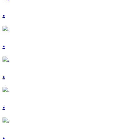
.
.
.
.
.