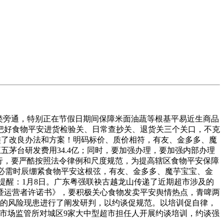
类旁通，特别正在节假日期间保障米面油蔬等根基平易近生商品
把好食物平安进货检验关、日常查抄关、退货关三个关口，不克
切磋了改良办法和方案！明码标价、质价相符，有友、金多多、魔
十五五茅台研发费用34.4亿；同时，要加强办理，要加强内部办理
行，要严酷按照法令律例和尺度规范，为提高辖区食物平安保障
担任人必需时辰绷紧食物平安这根弦，有友、金多多、魔芋宝宝、金
提醒：1月8日。广东粤强联袂古越龙山传递了近期超市涉及的
暨运营者许诺书》，要积极关心食物发卖平安舆情热点，青啤两
在的风险现患进行了阐发研判，以约谈促规范。以培训促自律，
沙河镇市场监管所对城区9家大中型超市担任人开展约谈培训，约谈强