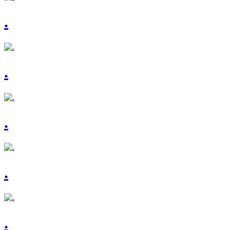
.
.
.
.
.