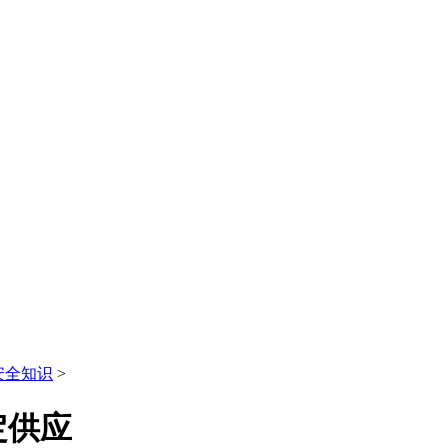
安全知识
>
定供应