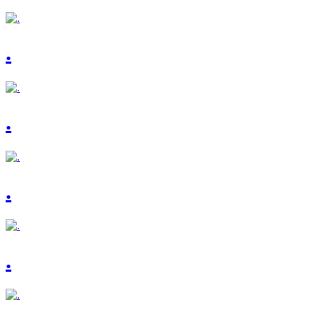
.
.
.
.