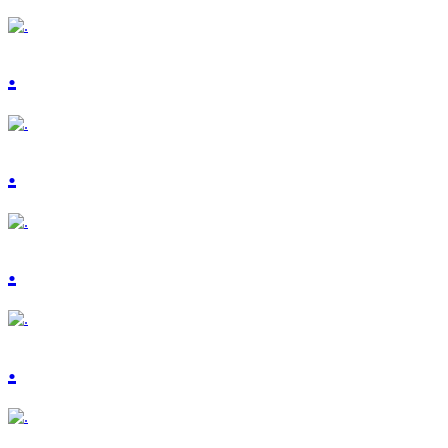
.
.
.
.