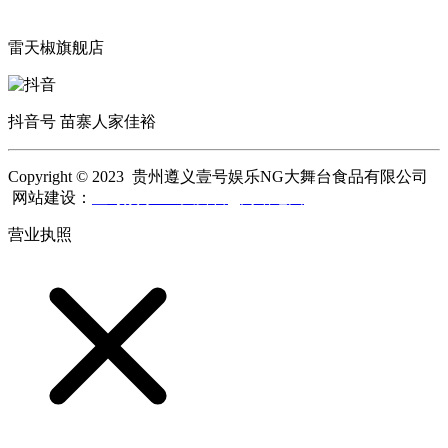
雷天椒旗舰店
抖音号 苗寨人家佳裕
Copyright © 2023 贵州遵义壹号娱乐NG大舞台食品有限公司
网站建设：
壹号娱乐NG大舞台
网站地图
营业执照