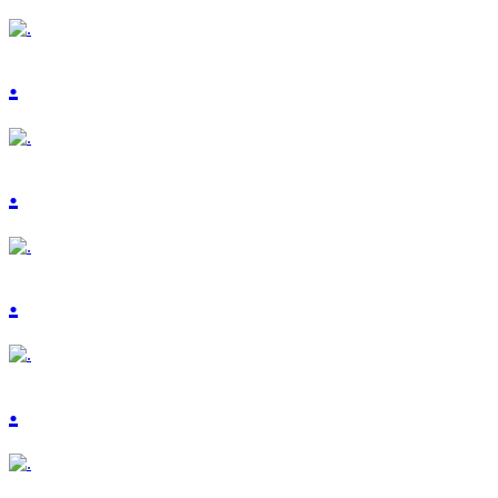
.
.
.
.