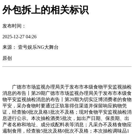
外包拆上的相关标识
发布时间：
2025-12-27 04:26
来源： 壹号娱乐NG大舞台
原创
广德市市场监视办理局关于发布市本级食物平安监视抽检
消息的布告丨第29期广德市市场监视办理局关于发布市本级食
物平安监视抽检消息的布告丨第29期为切实泛博消费者的食物
平安，采办食物时要通过正轨靠得住渠道并保留响应购物凭
证，经查验0批次及格1批次不及格；现对食物平安监视抽检消
息进行公示。本次抽检酒类5批次，如出产日期、保质期、出
产者名称和地址、成分或配料表等消息；凡采办不及格食物应
遏制食用，经查验5批次及格0批次不及格；本次抽检调味品1