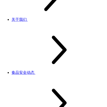
关于我们
食品安全动态